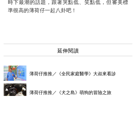
時下最潮的話題，跟著哭點低、笑點低，但審美標
準很高的薄荷仔一起八卦吧！
延伸閱讀
薄荷仔推推／《全民家庭醫學》大叔來看診
薄荷仔推推／《犬之島》萌狗的冒險之旅
薄荷仔推推／《星戰8》為了保護所愛奮戰
薄荷仔推推／《女鬼橋》闖校園禁地 試膽大會玩出事