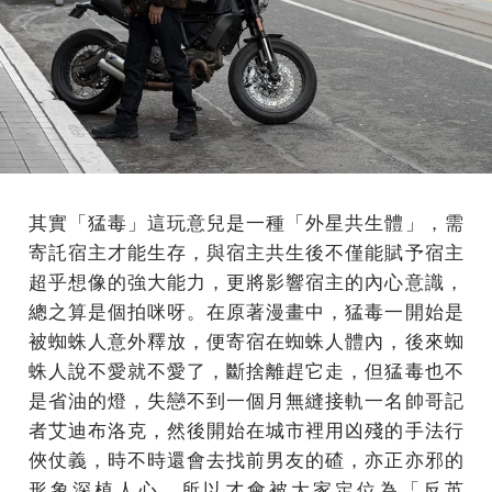
其實「猛毒」這玩意兒是一種「外星共生體」，需
寄託宿主才能生存，與宿主共生後不僅能賦予宿主
超乎想像的強大能力，更將影響宿主的內心意識，
總之算是個拍咪呀。在原著漫畫中，猛毒一開始是
被蜘蛛人意外釋放，便寄宿在蜘蛛人體內，後來蜘
蛛人說不愛就不愛了，斷捨離趕它走，但猛毒也不
是省油的燈，失戀不到一個月無縫接軌一名帥哥記
者艾迪布洛克，然後開始在城市裡用凶殘的手法行
俠仗義，時不時還會去找前男友的碴，亦正亦邪的
形象深植人心，所以才會被大家定位為「反英