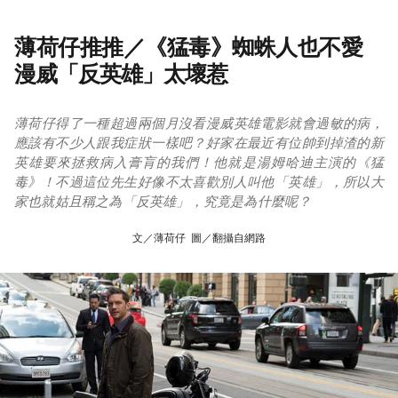
薄荷仔推推／《猛毒》蜘蛛人也不愛
漫威「反英雄」太壞惹
薄荷仔得了一種超過兩個月沒看漫威英雄電影就會過敏的病，
應該有不少人跟我症狀一樣吧？好家在最近有位帥到掉渣的新
英雄要來拯救病入膏肓的我們！他就是湯姆哈迪主演的《猛
毒》！不過這位先生好像不太喜歡別人叫他「英雄」，所以大
家也就姑且稱之為「反英雄」，究竟是為什麼呢？
文／薄荷仔 圖／翻攝自網路