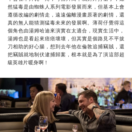
然猛毒是由蜘蛛人系列電影發展而來，但基本上會
遵循改編的劇情走，遠遠偏離漫畫原著的劇情，還
真的無人能猜測猛毒未來的發展啊。薄荷仔覺得這
個角色由湯姆哈迪來演實在太適合，現實生活中，
湯姆也是看起來痞痞壞壞，但其實是個路見不平拔
刀相助的好心腸，想到去年他在倫敦追捕竊賊，還
把竊賊就地制伏逮捕歸案，根本就是為了演這部超
級英雄片暖身啊！