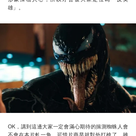
雄」。
OK，講到這邊大家一定會滿心期待的揣測蜘蛛人會
不會在本片軋一角，可惜片商早就對外打槍了，雖