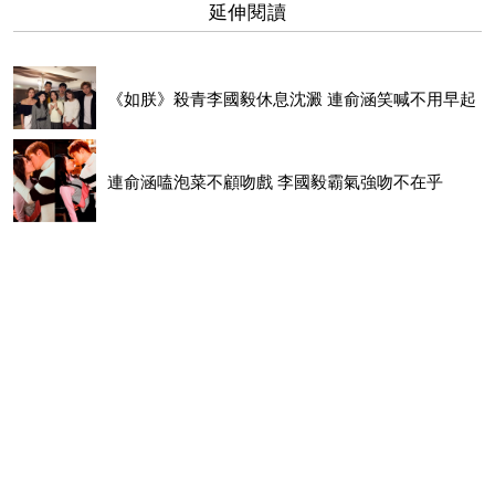
延伸閱讀
《如朕》殺青李國毅休息沈澱 連俞涵笑喊不用早起
連俞涵嗑泡菜不顧吻戲 李國毅霸氣強吻不在乎
金馬55／30秒廣告曝光 挖掘華語經典電影的幕後
身影
金馬55／去年奪后今年搶女配 惠英紅霸氣回：「還是希望
贏！」
【多圖】只有他能胖！黃健瑋吃肥15公斤穿襪子都難 温貞
菱驚呼「好像變男人」