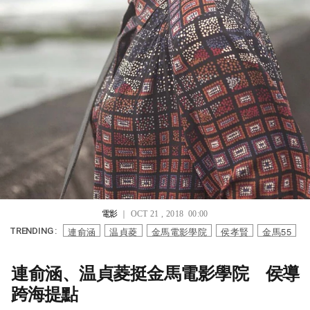
電影
｜ OCT 21 , 2018 00:00
連俞涵
温貞菱
金馬電影學院
侯孝賢
金馬55
TRENDING :
連俞涵、温貞菱挺金馬電影學院 侯導
跨海提點