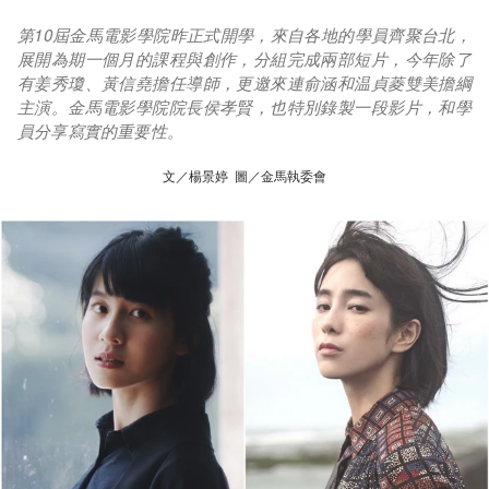
第10屆金馬電影學院昨正式開學，來自各地的學員齊聚台北，
展開為期一個月的課程與創作，分組完成兩部短片，今年除了
有姜秀瓊、黃信堯擔任導師，更邀來連俞涵和温貞菱雙美擔綱
主演。金馬電影學院院長侯孝賢，也特別錄製一段影片，和學
員分享寫實的重要性。
文／楊景婷 圖／金馬執委會