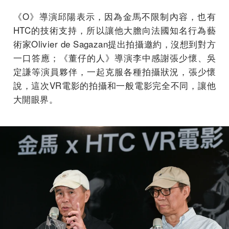
《O》導演邱陽表示，因為金馬不限制內容，也有
HTC的技術支持，所以讓他大膽向法國知名行為藝
術家Olivier de Sagazan提出拍攝邀約，沒想到對方
一口答應；《董仔的人》導演李中感謝張少懷、吳
定謙等演員夥伴，一起克服各種拍攝狀況，張少懷
說，這次VR電影的拍攝和一般電影完全不同，讓他
大開眼界。