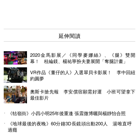
延伸閱讀
2020金馬影展／《同學麥娜絲》、《腿》雙開
幕！ 桂綸鎂、楊祐寧扮夫妻展開「奪腿計畫」
VR作品《董仔的人》入選翠貝卡影展！ 李中回紐
約圓夢
奧斯卡搶先報 李安償宿願需好運 小班可望拿下
最佳影片
《牯嶺街》小四小明25年後重逢 張震微博曬與楊靜怡合照
《地球最後的夜晚》60分鐘3D長鏡頭出動200人 湯唯直呼
過癮