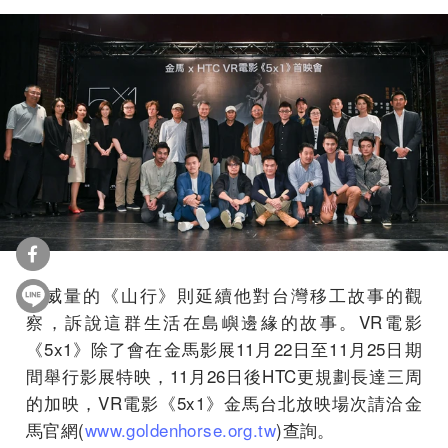
曾威量的《山行》則延續他對台灣移工故事的觀
察，訴說這群生活在島嶼邊緣的故事。VR電影
《5x1》除了會在金馬影展11月22日至11月25日期
間舉行影展特映，11月26日後HTC更規劃長達三周
的加映，VR電影《5x1》金馬台北放映場次請洽金
馬官網(
www.goldenhorse.org.tw
)查詢。