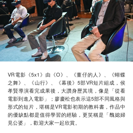
VR電影《5x1》由《O》、《董仔的人》、《蝴蝶
之舞》、《山行》、《幕後》5部VR短片組成，侯
孝賢導演看完成果後，大讚身歷其境，像是「從看
電影到進入電影」；廖慶松也表示這5部不同風格與
形式的短片，堪稱是VR電影初期的教科書，作品中
的優缺點都是值得學習的經驗，更笑稱是「醜媳婦
見公婆」，歡迎大家一起欣賞。