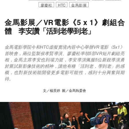
廖慶松
HTC
金馬影展
金馬影展／VR電影《5 x 1》劇組合
體 李安讚「活到老學到老」
金馬電影學院今和HTC虛擬實境內容中心舉辦VR電影《5x1》
首映會，兩位監製侯孝賢導演、廖慶松率領5部VR短片劇組亮
相，金馬主席李安也到場力挺，李安導演佩服5位新銳導演勇
於嘗試新影像技術的精神，讓他有種「活到老，學到老」的感
概，也對新技術能開發更多電影可能性，感到十分興奮與期
待。
文／楊景婷 圖／金馬執委會