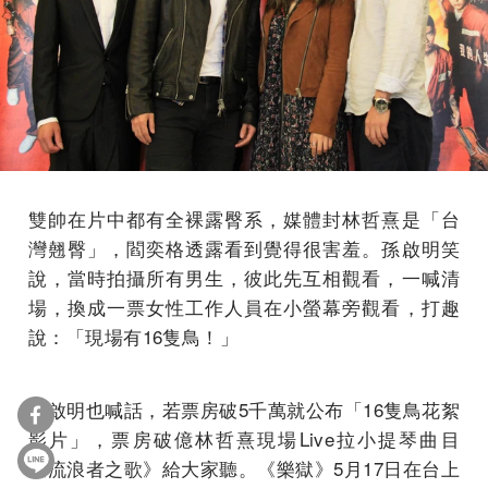
雙帥在片中都有全裸露臀系，媒體封林哲熹是「台
灣翹臀」，閻奕格透露看到覺得很害羞。孫啟明笑
說，當時拍攝所有男生，彼此先互相觀看，一喊清
場，換成一票女性工作人員在小螢幕旁觀看，打趣
說：「現場有16隻鳥！」
孫啟明也喊話，若票房破5千萬就公布「16隻鳥花絮
影片」，票房破億林哲熹現場Live拉小提琴曲目
《流浪者之歌》給大家聽。《樂獄》5月17日在台上