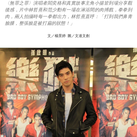
〈無罪之罪〉演唱者閻奕格和真實故事主角小揚皆到場分享觀
後感，片中林哲熹和范少勳有一場在淋浴間的肉搏戲，拳拳到
肉，兩人拍攝時每一拳都出力，林哲熹直呼：「打到我們鼻青
臉腫，整張臉是被打扁的狀態！」
文／楊景婷 圖／文達文創