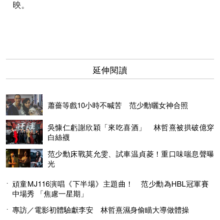
映。
延伸閱讀
蕭薔等戲10小時不喊苦 范少勳曬女神合照
吳慷仁虧謝欣穎「來吃喜酒」 林哲熹被拱破億穿
白絲襪
范少勳床戰莫允雯、試車温貞菱！重口味喘息聲曝
光
頑童MJ116演唱《下半場》主題曲！ 范少勳為HBL冠軍賽
中場秀 「焦慮一星期」
專訪／電影初體驗獻李安 林哲熹濕身偷瞄大導做體操