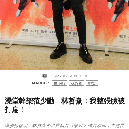
電影
｜ MAY 08 , 2019 00:00
范少勳
林哲熹
樂獄
TRENDING :
澡堂幹架范少勳 林哲熹：我整張臉被
打扁！
導演孫啟明、林哲熹今出席新片《樂獄》試片訪問，主題曲