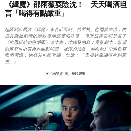
《緝魔》邵雨薇耍陰沈！ 天天喝酒坦
言「喝得有點嚴重」
超限制級國片《緝魔》集合莊凱勛、傅孟柏、邵雨薇主演，由
擅長懸疑劇情的新銳導演盧豐淵執導，導演透露當初是看了
《房思琪的初戀樂園》這本書，才觸發他寫了電影劇本，希望
觀眾都可以有勇氣面對問題，強悍的活著。邵雨薇片中角色有
喝酒習慣，她戲外也跟著喝，笑說：「覺得好像喝得有點嚴
重。」
文／楊景婷 圖／華映娛樂