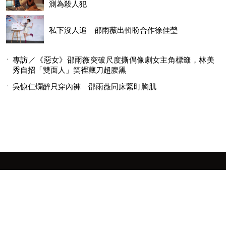
測為殺人犯
私下沒人追 邵雨薇出輯盼合作徐佳瑩
專訪／《惡女》邵雨薇突破尺度撕偶像劇女主角標籤，林美
秀自招「雙面人」笑裡藏刀超腹黑
吳慷仁爛醉只穿內褲 邵雨薇同床緊盯胸肌