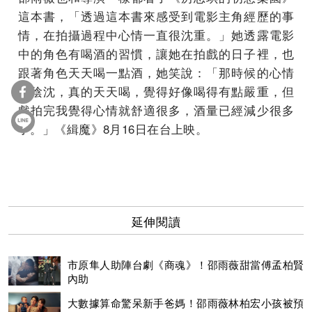
這本書，「透過這本書來感受到電影主角經歷的事
情，在拍攝過程中心情一直很沈重。」她透露電影
中的角色有喝酒的習慣，讓她在拍戲的日子裡，也
跟著角色天天喝一點酒，她笑說：「那時候的心情
很陰沈，真的天天喝，覺得好像喝得有點嚴重，但
戲拍完我覺得心情就舒適很多，酒量已經減少很多
了。」《緝魔》8月16日在台上映。
延伸閱讀
市原隼人助陣台劇《商魂》！邵雨薇甜當傅孟柏賢
內助
大數據算命驚呆新手爸媽！邵雨薇林柏宏小孩被預