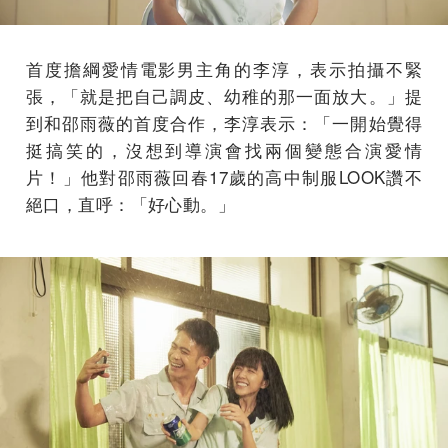
首度擔綱愛情電影男主角的李淳，表示拍攝不緊
張，「就是把自己調皮、幼稚的那一面放大。」提
到和邵雨薇的首度合作，李淳表示：「一開始覺得
挺搞笑的，沒想到導演會找兩個變態合演愛情
片！」他對邵雨薇回春17歲的高中制服LOOK讚不
絕口，直呼：「好心動。」