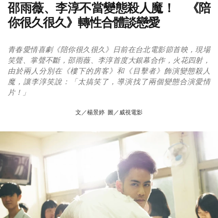
邵雨薇、李淳不當變態殺人魔！ 《陪
你很久很久》轉性合體談戀愛
青春愛情喜劇《陪你很久很久》日前在台北電影節首映，現場
笑聲、掌聲不斷，邵雨薇、李淳首度大銀幕合作，火花四射，
由於兩人分別在《樓下的房客》和《目擊者》飾演變態殺人
魔，讓李淳笑說：「太搞笑了，導演找了兩個變態合演愛情
片！」
文／楊景婷 圖／威視電影