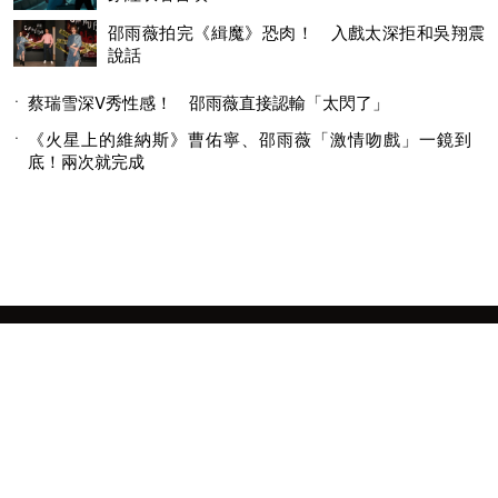
邵雨薇拍完《緝魔》恐肉！ 入戲太深拒和吳翔震
說話
蔡瑞雪深V秀性感！ 邵雨薇直接認輸「太閃了」
《火星上的維納斯》曹佑寧、邵雨薇「激情吻戲」一鏡到
底！兩次就完成
© 2026 MINGWEEKLY ALL RIGHTS RESERVED.
明周國際岀版有限公司版權所有