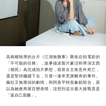
高炳權執導的台片《江湖無難事》聚焦在拍電影的
「不可能的任務」，故事描述製片豪洨和導演文西
（穩死）為完成拍片夢想，就算女主角意外死亡，
還是堅持繼續下去，引發一連串荒唐離奇的事件。
瘋狂又無厘頭的劇情，和阿喜平時形象頗契合，原
以為她會再展百變表情，沒想到這次最大挑戰竟是
「逼自己面癱」。