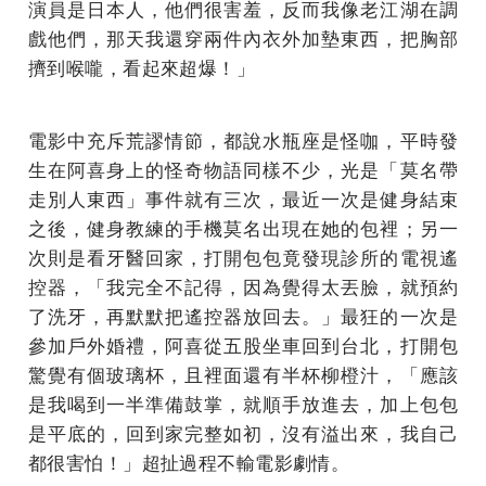
演員是日本人，他們很害羞，反而我像老江湖在調
戲他們，那天我還穿兩件內衣外加墊東西，把胸部
擠到喉嚨，看起來超爆！」
電影中充斥荒謬情節，都說水瓶座是怪咖，平時發
生在阿喜身上的怪奇物語同樣不少，光是「莫名帶
走別人東西」事件就有三次，最近一次是健身結束
之後，健身教練的手機莫名出現在她的包裡；另一
次則是看牙醫回家，打開包包竟發現診所的電視遙
控器，「我完全不記得，因為覺得太丟臉，就預約
了洗牙，再默默把遙控器放回去。」最狂的一次是
參加戶外婚禮，阿喜從五股坐車回到台北，打開包
驚覺有個玻璃杯，且裡面還有半杯柳橙汁，「應該
是我喝到一半準備鼓掌，就順手放進去，加上包包
是平底的，回到家完整如初，沒有溢出來，我自己
都很害怕！」超扯過程不輸電影劇情。