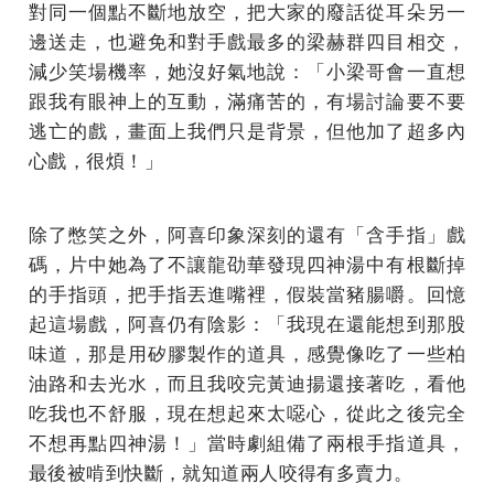
對同一個點不斷地放空，把大家的廢話從耳朵另一
邊送走，也避免和對手戲最多的梁赫群四目相交，
減少笑場機率，她沒好氣地說：「小梁哥會一直想
跟我有眼神上的互動，滿痛苦的，有場討論要不要
逃亡的戲，畫面上我們只是背景，但他加了超多內
心戲，很煩！」
除了憋笑之外，阿喜印象深刻的還有「含手指」戲
碼，片中她為了不讓龍劭華發現四神湯中有根斷掉
的手指頭，把手指丟進嘴裡，假裝當豬腸嚼。回憶
起這場戲，阿喜仍有陰影：「我現在還能想到那股
味道，那是用矽膠製作的道具，感覺像吃了一些柏
油路和去光水，而且我咬完黃迪揚還接著吃，看他
吃我也不舒服，現在想起來太噁心，從此之後完全
不想再點四神湯！」當時劇組備了兩根手指道具，
最後被啃到快斷，就知道兩人咬得有多賣力。