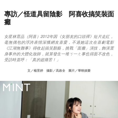
專訪／怪道具留陰影 阿喜收搞笑裝面
癱
女星林育品（阿喜）2012年因《女朋友的口頭禪》短片走紅，
毫無偶包的浮誇表情深獲網友喜愛，不過她這次在喜劇電影
《江湖無難事》得收起搞笑顏藝，挑戰「面癱」演技，飾演置
身事外的大體化妝師，就算發生一堆ㄎ一ㄤ事也得面不改色，
受訪時直呼：「真的超痛苦！」
文／楊景婷 攝影／高政全 圖片／華映娛樂