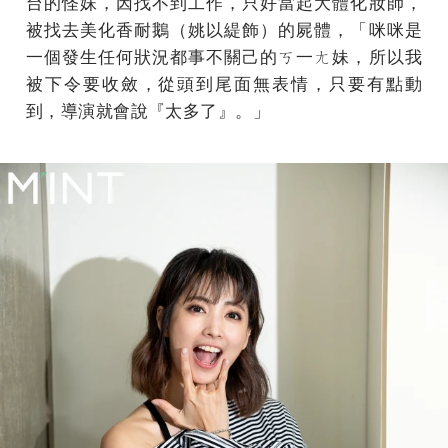
台的怪妹，因找不到工作，只好當起大體化妝師，
被找去美化香耐鵝（姚以緹飾）的屍體，「咪咪是
一個發生任何狀況都事不關己的ㄎ一ㄤ妹，所以我
被下令要收斂，從頭到尾面無表情，只要有點動
到，導演就會說『太多了』。」