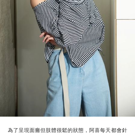
為了呈現面癱但肢體很鬆的狀態，阿喜每天都會針