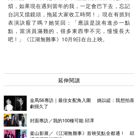
煩，如果現在遇到當年的我，一定會巴下去，忘記
台詞又擋鏡頭，拖延大家收工時間！」現在有抓到
表演訣竅了嗎？她笑回：「應該是說有進步一點
點，當演員滿難的，很多東西學不完，慢慢長大
吧！」《江湖無難事》10月9日在台上映。
延伸閱讀
金馬56專訪｜最佳女配角入圍 姚以緹：我想拍喜
劇很久了
封面專訪／我的100種可能 邱澤
釜山影展／《江湖無難事》首映笑點全都通！ 邱