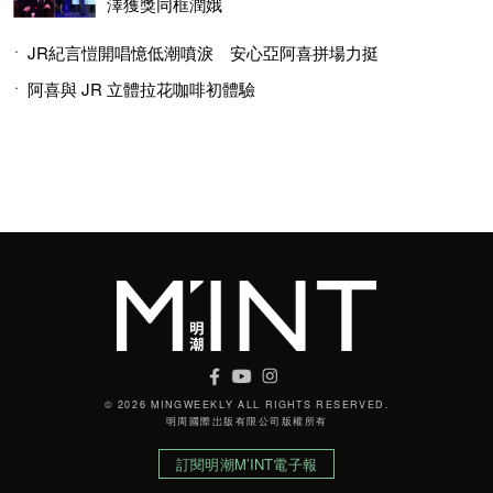
澤獲獎同框潤娥
JR紀言愷開唱憶低潮噴淚 安心亞阿喜拼場力挺
阿喜與 JR 立體拉花咖啡初體驗
© 2026 MINGWEEKLY ALL RIGHTS RESERVED.
明周國際岀版有限公司版權所有
訂閱明潮M’INT電子報