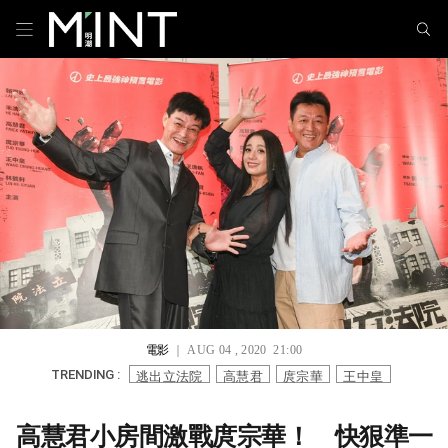
電影
｜ AUG 04 , 2020 21:00
逃出立法院
高慧君
庹宗華
王中皇
TRENDING :
高慧君小房間激戰庹宗華！ 快狠準一