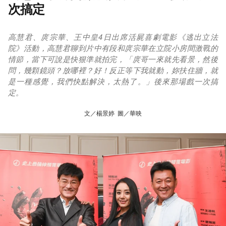
次搞定
高慧君、庹宗華、王中皇4日出席活屍喜劇電影《逃出立法
院》活動，高慧君聊到片中有段和庹宗華在立院小房間激戰的
情節，當下可說是快狠準就拍完，「庹哥一來就先看景，然後
問，幾顆鏡頭？放哪裡？好！反正等下我就動，妳扶住牆，就
是一種感覺，我們快點解決，太熱了。」後來那場戲一次搞
定。
文／楊景婷 圖／華映