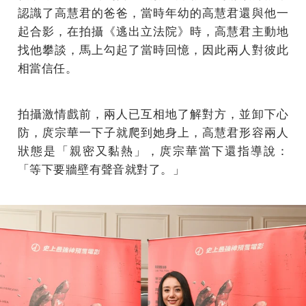
認識了高慧君的爸爸，當時年幼的高慧君還與他一
起合影，在拍攝《逃出立法院》時，高慧君主動地
找他攀談，馬上勾起了當時回憶，因此兩人對彼此
相當信任。
拍攝激情戲前，兩人已互相地了解對方，並卸下心
防，庹宗華一下子就爬到她身上，高慧君形容兩人
狀態是「親密又黏熱」，庹宗華當下還指導說：
「等下要牆壁有聲音就對了。」