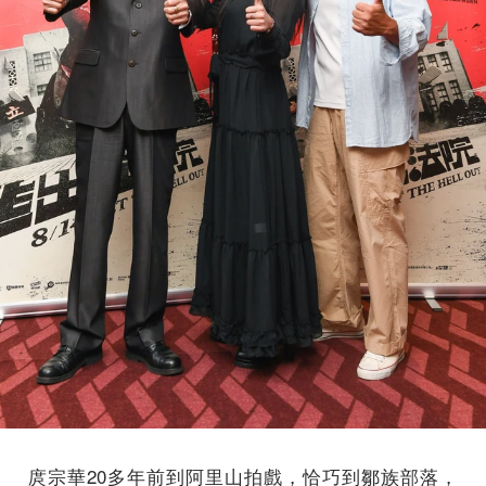
庹宗華20多年前到阿里山拍戲，恰巧到鄒族部落，