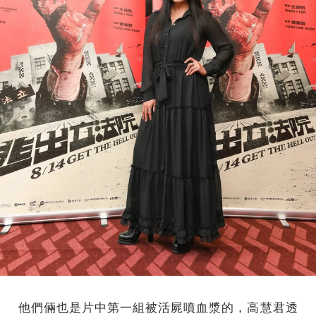
他們倆也是片中第一組被活屍噴血漿的，高慧君透