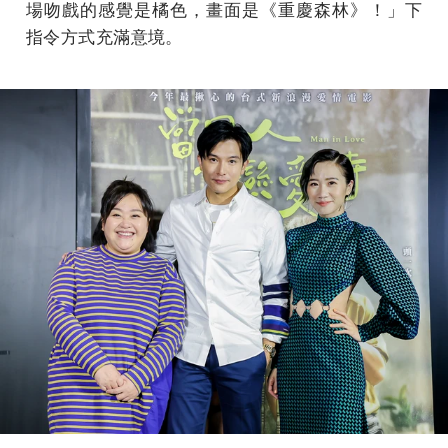
場吻戲的感覺是橘色，畫面是《重慶森林》！」下
指令方式充滿意境。