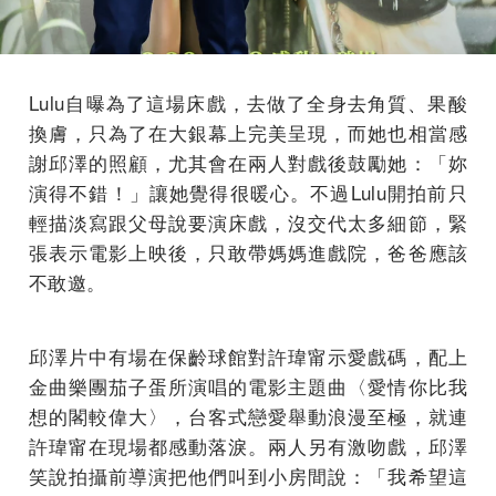
Lulu自曝為了這場床戲，去做了全身去角質、果酸
換膚，只為了在大銀幕上完美呈現，而她也相當感
謝邱澤的照顧，尤其會在兩人對戲後鼓勵她：「妳
演得不錯！」讓她覺得很暖心。不過Lulu開拍前只
輕描淡寫跟父母說要演床戲，沒交代太多細節，緊
張表示電影上映後，只敢帶媽媽進戲院，爸爸應該
不敢邀。
邱澤片中有場在保齡球館對許瑋甯示愛戲碼，配上
金曲樂團茄子蛋所演唱的電影主題曲〈愛情你比我
想的閣較偉大〉，台客式戀愛舉動浪漫至極，就連
許瑋甯在現場都感動落淚。兩人另有激吻戲，邱澤
笑說拍攝前導演把他們叫到小房間說：「我希望這