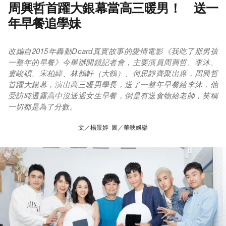
周興哲首躍大銀幕當高三暖男！ 送一
年早餐追學妹
改編自2015年轟動Dcard真實故事的愛情電影《我吃了那男孩
一整年的早餐》今舉辦開鏡記者會，主要演員周興哲、李沐、
婁峻碩、宋柏緯、林鶴軒（大鶴）、何思靜齊聚出席，周興哲
首躍大銀幕，演出高三暖男學長，送了一整年早餐給李沐，他
受訪時透露高中沒送過女生早餐，倒是有送食物給老師，笑稱
一切都是為了分數。
文／楊景婷 圖／華映娛樂