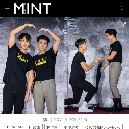
電影
｜ NOV 16 , 2021 20:00
柯震東
林哲熹
李奧納多
金錢男孩Moneyboys
TRENDING :