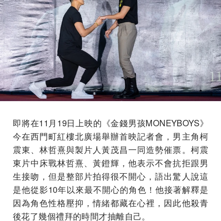
即將在11月19日上映的《金錢男孩MONEYBOYS》
今在西門町紅樓北廣場舉辦首映記者會，男主角柯
震東、林哲熹與製片人黃茂昌一同造勢催票。柯震
東片中床戰林哲熹、黃鐙輝，他表示不會抗拒跟男
生接吻，但是整部片拍得很不開心，語出驚人說這
是他從影10年以來最不開心的角色！他接著解釋是
因為角色性格壓抑，情緒都藏在心裡，因此他殺青
後花了幾個禮拜的時間才抽離自己。