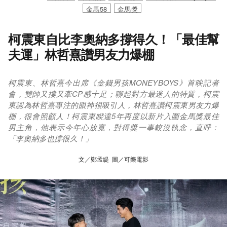
金馬58
金馬獎
柯震東自比李奧納多撐得久！「最佳幫
夫運」林哲熹讚男友力爆棚
柯震東、林哲熹今出席《金錢男孩MONEYBOYS》首映記者
會，雙帥又摟又牽CP感十足；聊起對方最迷人的特質，柯震
東認為林哲熹專注的眼神很吸引人，林哲熹讚柯震東男友力爆
棚，很會照顧人！柯震東睽違5年再度以新片入圍金馬獎最佳
男主角，他表示今年心放寬，對得獎一事較沒執念，直呼：
「李奧納多也撐很久！」
文／鄭孟緹 圖／可樂電影