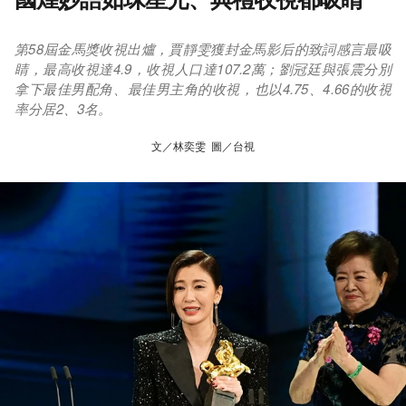
第58屆金馬獎收視出爐，賈靜雯獲封金馬影后的致詞感言最吸
睛，最高收視達4.9，收視人口達107.2萬；劉冠廷與張震分別
拿下最佳男配角、最佳男主角的收視，也以4.75、4.66的收視
率分居2、3名。
文／林奕雯 圖／台視