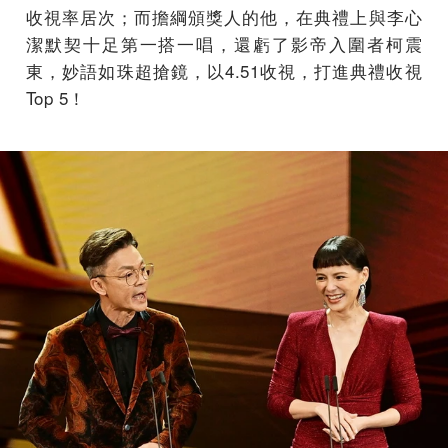
收視率居次；而擔綱頒獎人的他，在典禮上與李心
潔默契十足第一搭一唱，還虧了影帝入圍者柯震
東，妙語如珠超搶鏡，以4.51收視，打進典禮收視
Top 5！