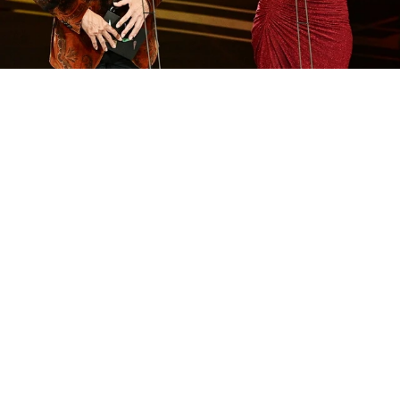
李國煌（左）與李心潔的頒獎片段，也讓觀眾定頻