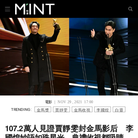
電影
｜ NOV 29 , 2021 17:00
金馬獎
賈靜雯
金馬收視
李國煌
白靈
TRENDING :
107.2萬人見證賈靜雯封金馬影后 李
國煌妙語如珠星光、典禮收視都吸睛