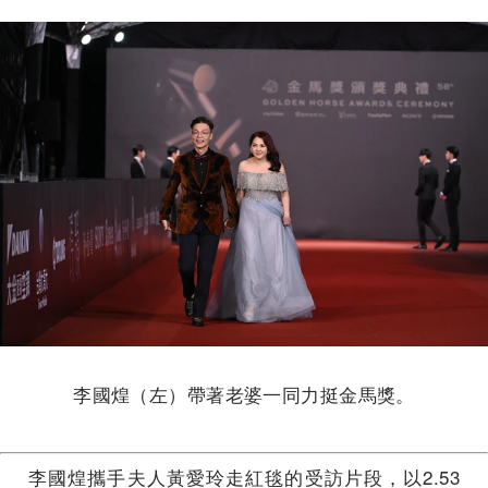
李國煌（左）帶著老婆一同力挺金馬獎。
李國煌攜手夫人黃愛玲走紅毯的受訪片段，以2.53