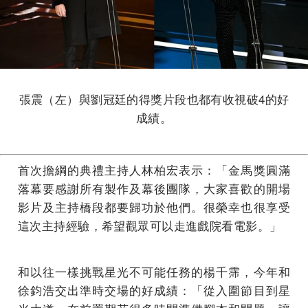
張震（左）與劉冠廷的得獎片段也都有收視破4的好
成績。
首次擔綱的典禮主持人林柏宏表示：「金馬獎圓滿
落幕要感謝所有製作及幕後團隊，大家喜歡的開場
影片及主持橋段都要歸功於他們。很榮幸也很享受
這次主持經驗，希望觀眾可以走進戲院看電影。」
和以往一樣挑戰星光不可能任務的楊千霈，今年和
徐鈞浩交出準時交場的好成績：「從入圍節目到星