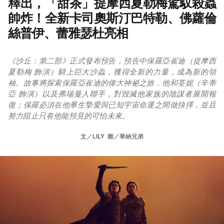
釋出，「甜茶」提摩西夏勒梅駕馭殺蟲
帥炸！全新卡司奧斯汀巴特勒、佛蘿倫
絲普伊、蕾雅瑟杜亮相
《沙丘：第二部》正式發布預告，預告中保羅亞崔迪（提摩西
夏勒梅 飾演）騎上巨大沙蟲，獲得全新的力量，成為新的領
袖。故事將探索保羅亞崔迪的偉大神祕之旅，他和荃妮（辛蒂
亞 飾演）以及弗瑞曼人聯手，對毀滅他家族的陰謀者展開報
復；保羅必須在他畢生摯愛與已知宇宙命運之間做抉擇，並且
努力阻止只有他能預見的可怕未來。
文／LILY 圖／華納兄弟