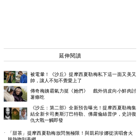
延伸閱讀
被電暈！《沙丘》提摩西夏勒梅私下這一面又美又
帥，讓人不知不覺愛上了
傳奇梅姨霸氣力挺《她們》 戲外俏皮向小鮮肉討
薯條吃
《沙丘：第二部》全新預告曝光！提摩西夏勒梅集
結全新卡司奧斯汀巴特勒、佛蘿倫絲普伊，史詩復
仇大戰一觸即發
「甜茶」提摩西夏勒梅放閃無極限！與凱莉珍娜從演唱會火
辣熱吻到美網