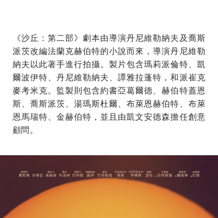
《沙丘：第二部》劇本由導演丹尼維勒納夫及喬斯
派茨改編法蘭克赫伯特的小說而來，導演丹尼維勒
納夫以此著手進行拍攝。製片包含瑪莉派倫特、凱
爾波伊特、丹尼維勒納夫、譚雅拉蓬特，和派崔克
麥考米克。監製則包含約書亞葛爾德、赫伯特蓋恩
斯、喬斯派茨、湯瑪斯杜爾、布萊恩赫伯特、布萊
恩馬瑞特、金赫伯特，並且由凱文安德森擔任創意
顧問。