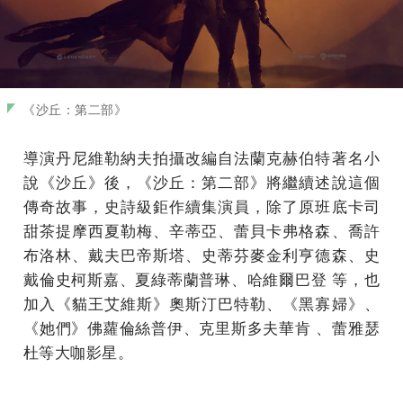
《沙丘：第二部》
導演丹尼維勒納夫拍攝改編自法蘭克赫伯特著名小
說《沙丘》後，《沙丘：第二部》將繼續述說這個
傳奇故事，史詩級鉅作續集演員，除了原班底卡司
甜茶提摩西夏勒梅、辛蒂亞、蕾貝卡弗格森、喬許
布洛林、戴夫巴帝斯塔、史蒂芬麥金利亨德森、史
戴倫史柯斯嘉、夏綠蒂蘭普琳、哈維爾巴登 等，也
加入《貓王艾維斯》奧斯汀巴特勒、《黑寡婦》、
《她們》佛蘿倫絲普伊、克里斯多夫華肯 、蕾雅瑟
杜等大咖影星。