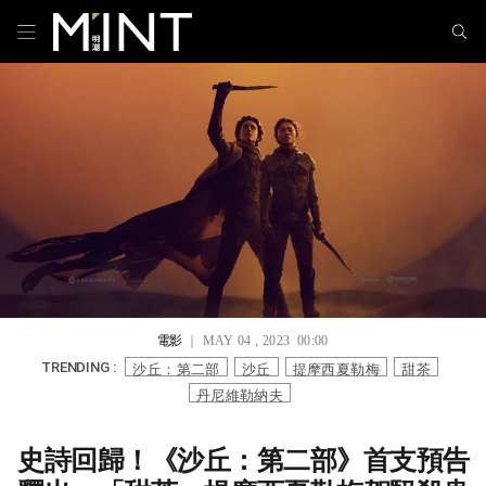
電影
｜ MAY 04 , 2023 00:00
沙丘：第二部
沙丘
提摩西夏勒梅
甜茶
TRENDING :
丹尼維勒納夫
史詩回歸！《沙丘：第二部》首支預告