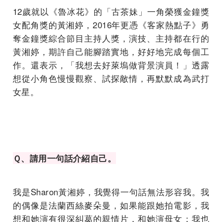
12歲就以《魯冰花》的「古茶妹」一角榮獲金鐘獎
女配角獎的黃湘婷，2016年更憑《客家熱點子》勇
奪金鐘獎綜合節目主持人獎，演技、主持都在行的
黃湘婷，期許自己能腳踏實地，好好地完成每個工
作。還表示，「我想去好萊塢做背景演員！」透露
想從小角色慢慢觀察、試探敵情，再默默成為武打
女星。
Ｑ、請用一句話介紹自己。
我是Sharon黃湘婷，我覺得一句話無法形容我。我
的偶像是法蘭西絲麥朵曼，如果能跟她拍電影，我
想和她演有很深糾葛的親情片，和她演母女；我也