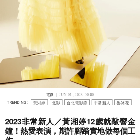
電影
｜ JUN 01 , 2023 00:00
黃湘婷
北影
台北電影節
非常新人
魯冰花
TRENDING :
2023非常新人／黃湘婷12歲就敲響金
鐘！熱愛表演，期許腳踏實地做每個工