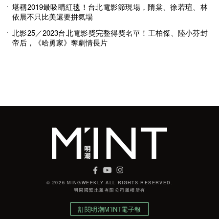
堪稱2019最吸睛紅毯！台北電影節現場，隋棠、徐若瑄、林
依晨不只比美還要拼氣場
北影25／2023台北電影獎完整得獎名單！王柏傑、陸小芬封
帝后，《哈勇家》奪劇情長片
© 2026 MINGWEEKLY ALL RIGHTS RESERVED.
明周國際岀版有限公司版權所有
訂閱明潮M’INT電子報