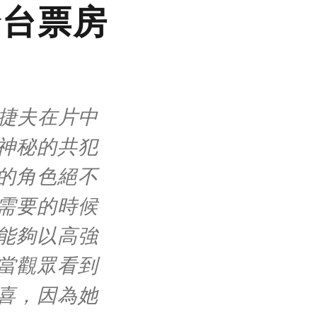
全台票房
捷夫在片中
神秘的共犯
的角色絕不
需要的時候
能夠以高強
當觀眾看到
喜，因為她