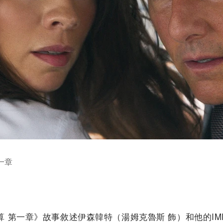
一章
 第一章》故事敘述伊森韓特（湯姆克魯斯 飾）和他的I