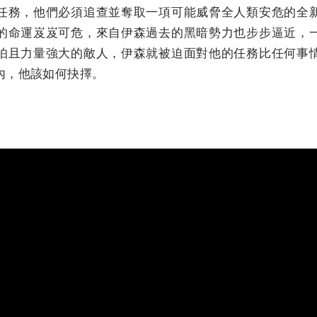
任務，他們必須追查並奪取一項可能威脅全人類安危的全
的命運岌岌可危，來自伊森過去的黑暗勢力也步步逼近，
怕且力量強大的敵人，伊森就被迫面對他的任務比任何事
內，他該如何抉擇。