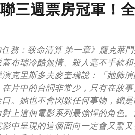
聯三週票房冠軍！
的任務：致命清算 第一章》龐克萊門
派蓋布瑞冷酷無情、殺人毫不手軟和
導演克里斯多夫麥奎瑞說：「她飾演
，在片中的台詞非常少，只有在故事
金口。她也不會閃躲任何事物，總是
力對上這個電影系列最強悍的角色。
電影中呈現的這個面向一定會又驚又