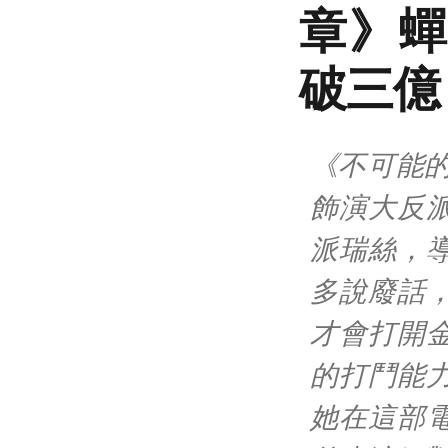
章》蟬
破三億
《不可能
飾演大反
派瑞絲，
多說廢話
才會打開
的打鬥能
她在這部