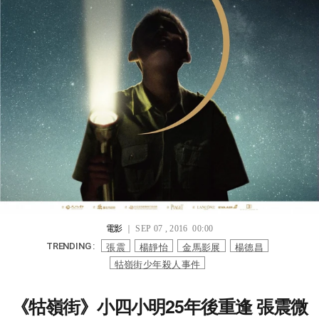
電影
｜ SEP 07 , 2016 00:00
張震
楊靜怡
金馬影展
楊德昌
TRENDING :
牯嶺街少年殺人事件
《牯嶺街》小四小明25年後重逢 張震微