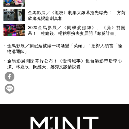
金馬影展／《返校》劇集大銀幕搶先曝光！ 方芮
欣鬼魂揭悲劇真相
2020金馬影展／《同學麥娜絲》、《腿》雙開
幕！ 桂綸鎂、楊祐寧扮夫妻展開「奪腿計畫」
金馬影展／劉冠廷被爆一喝酒變「菜頭」！把鄭人碩當「寵
物溝通師」
金馬影展開閉幕片公布！《愛情城事》集台港影帝后李心
潔、林嘉欣、阮經天、鄭秀文談情說愛