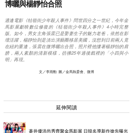
博曬與楊靜怡合照
適逢電影《牯嶺街少年殺人事件》問世四分之一世紀，今年金
馬影展獻映數位修復的《牯嶺街少年殺人事件》4小時完整
版。如今，男女主角張震已是娶妻生子的魅力老爸，依然在影
壇活躍，楊靜怡則是淡出演藝圈移居美國，沒想到日前兩人竟
在紐約重逢，張震在微博曬出合照，照片裡他摟著楊靜怡的肩
膀，兩人素顏的清新模樣，彷彿25年過後戲裡的「小四與小
明」再現。
文／李雨勳 圖／金馬執委會、微博
延伸閱讀
蒼井優洪尚秀齊聚金馬影展 日韓名導新作搶先曝光