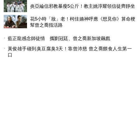
炎亞綸信邪教暴瘦5公斤！教主姚淳耀領信徒齊靜坐
花5小時「妝」老！柯佳嬿神呼應《想見你》算命梗
幫曾之喬指活路
藍正龍感念師徒情 攜劉冠廷、曾之喬新加坡飆戲
黃俊雄手碰到臭豆腐臭3天！靠曾沛慈 曾之喬餵食人生第一
口