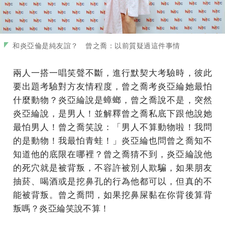
和炎亞倫是純友誼？ 曾之喬：以前質疑過這件事情
兩人一搭一唱笑聲不斷，進行默契大考驗時，彼此
要出題考驗對方友情程度，曾之喬考炎亞綸她最怕
什麼動物？炎亞綸說是蟑螂，曾之喬說不是，突然
炎亞綸說，是男人！並解釋曾之喬私底下跟他說她
最怕男人！曾之喬笑說：「男人不算動物啦！我問
的是動物！我最怕青蛙！」炎亞綸也問曾之喬知不
知道他的底限在哪裡？曾之喬猜不到，炎亞綸說他
的死穴就是被背叛，不容許被別人欺騙，如果朋友
抽菸、喝酒或是挖鼻孔的行為他都可以，但真的不
能被背叛。曾之喬問，如果挖鼻屎黏在你背後算背
叛嗎？炎亞綸笑說不算！