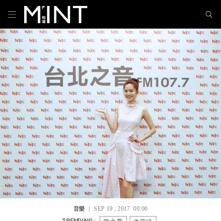
音樂
｜ SEP 19 , 2017 00:00
TRENDING :