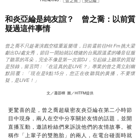
曾之喬
炎亞綸
和炎亞綸是純友誼？ 曾之喬：以前質
疑過這件事情
曾之喬不只趁著演戲空檔重返樂壇，日前還前往Hit Fm挑大梁
獻出DJ處女秀，節目一開始就以穩健的台風跟溫柔的嗓音征服
了聽眾的耳朵，完全不像是第一次當DJ，引起線上聽眾的質疑
是預錄，留言問：「在這真的是LIVE？」專業的曾之喬立刻幽
默回覆：「現在是9點15分，您正在收聽我的廣播，不要懷
疑，是LIVE！」
文／蕭卲樺 圖／HITFM提供
更驚喜的是，曾之喬超級密友炎亞綸在第二小時節
目中現身，兩人在空中分享關於友情的話題，並開
直播互動，邀請粉絲們來訴說他們的友情故事。被
稱作「上輩子的雙胞胎」的兩人，在電台碰面時就