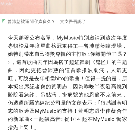
曾沛慈被逼問守貞多久？ 支支吾吾認了
今天趁著公布名單，MyMusic特別邀請到這次年度
專輯榜及年度單曲榜冠軍得主—曾沛慈蒞臨現場，
她特別帶來自己得獎專輯的主打歌<你離開他了嗎？
>，這首歌曲去年因為搭了超紅韓劇《鬼怪》的主題
曲，因此更把曾沛慈的這首歌推波助瀾，人氣更
旺，可說是去年相當hito的歌曲！值得一提的是，原
本擬出席記者會的黃明志，因為昨晚半夜發高燒到
醫院看急診、吊點滴，掛病號的他忍痛不克前來，
仍透過所屬的經紀公司量能文創表示：｢很感謝黃明
志的歌迷及MyMusic的支持！黃明志跟李佳薇合作
的新單曲<一起飆高音>從1/14 起在MyMusic 獨家
搶先上架！」