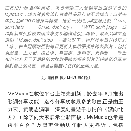
註冊用戶超過400萬名、為台灣第二大音樂串流服務平台的
MyMusic，致力於數位流行音樂推廣及行銷不遺餘力；自從去
年以品牌LOGO變身為契機，推出一系列品牌主題活動「Love,
don’t hate」、「Smile, don’t cry」、「WTF, don’t judge」成
功與新世代接軌並讓大家更加認識這個品牌後，最終品牌主題
活動「Music, don’t stop 」--聽就對了，特別於今日1/16正式
上線，在主題網站裡將每日更新人氣歌手獨家錄製影片，包括
庾澄慶、王力宏、楊丞琳、畢書盡、孫燕姿、周興哲……等近
40位知名天王天后級的大牌歌手錄製獨家影片與粉絲們分享音
樂對自己的意義，傳遞音樂無可取代的正向力量。
文／蕭卲樺 圖／MYMUSIC提供
MyMusic在數位平台上領先創新，於去年 8月推出
歌詞分享功能，迄今分享次數最多的歌曲正是由王
力宏、黃明志演唱，深度刻畫遊子心情的《漂向北
方》！除了向大家展示全新面貌，MyMusic也常是
跨平台合作及舉辦活動與年輕人更靠近，包括