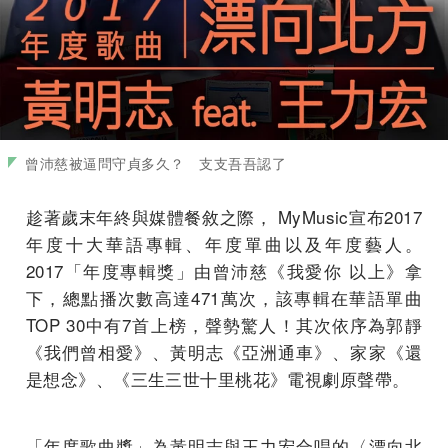
曾沛慈被逼問守貞多久？ 支支吾吾認了
趁著歲末年終與媒體餐敘之際， MyMusic宣布2017
年度十大華語專輯、年度單曲以及年度藝人。
2017「年度專輯獎」由曾沛慈《我愛你 以上》拿
下，總點播次數高達471萬次，該專輯在華語單曲
TOP 30中有7首上榜，聲勢驚人！其次依序為郭靜
《我們曾相愛》、黃明志《亞洲通車》、家家《還
是想念》、《三生三世十里桃花》電視劇原聲帶。
「年度歌曲獎」為黃明志與王力宏合唱的〈漂向北