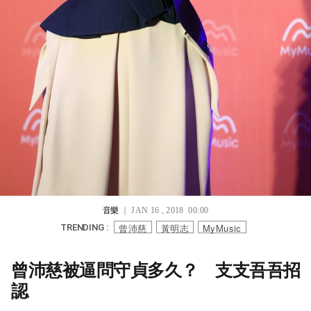
音樂
｜ JAN 16 , 2018 00:00
曾沛慈
黃明志
MyMusic
TRENDING :
曾沛慈被逼問守貞多久？ 支支吾吾招
認