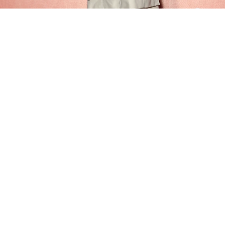
曾沛慈被逼問守貞多久？ 支支吾吾認了
而黃明志因感冒吊點滴缺席，連曾沛慈都感到惋
惜，頻頻直喊：「很想看到黃明志本人，去唱KTV
都必點他的歌！」 33歲的曾沛慈日前為戲披婚紗，
但她坦言對婚禮沒憧憬，也不想辦婚禮，被問難道
不會後悔？她秒回：「不生小孩才會後悔」，不過