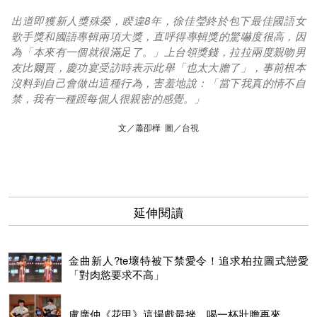
出道即獲新人獎殊榮，睽違8年，徐佳瑩終於包下最佳國語女
歌手獎和國語專輯兩項大獎，直呼得專輯獎的驚嚇度很高，因
為「本來有一個就很滿足了。」上台領獎錢，拉拉兩度親吻男
友比爾賈，慶功宴受訪時表示此舉「也太大膽了」，事前根本
沒料到自己會做出這種行為，害羞地說：「當下我真的情不自
禁，我有一種跟每個人很親密的感覺。」
文／蕭卲樺 圖／台視
延伸閱讀
金曲新人?te壞特被下禁愛令！追求柏拉圖式戀愛
「對肉慾要求不高」
盧廣仲《花甲》這場戲最挫 喝一杯壯膽再來