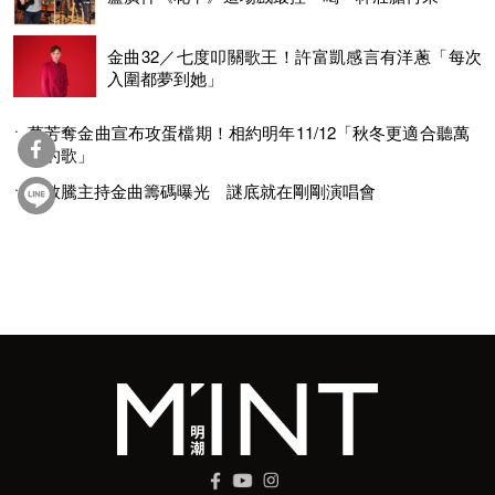
金曲32／七度叩關歌王！許富凱感言有洋蔥「每次
入圍都夢到她」
萬芳奪金曲宣布攻蛋檔期！相約明年11/12「秋冬更適合聽萬
芳的歌」
蕭敬騰主持金曲籌碼曝光 謎底就在剛剛演唱會