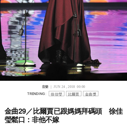
音樂
｜ JUN 24 , 2018 00:00
徐佳瑩
比爾賈
金曲獎
TRENDING :
金曲29／比爾賈已跟媽媽拜碼頭 徐佳
瑩鬆口：非他不嫁