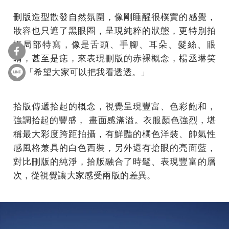
刪版造型散發自然氛圍，像剛睡醒很樸實的感覺，
妝容也只遮了黑眼圈，呈現純粹的狀態，更特別拍
攝局部特寫，像是舌頭、手腳、耳朵、髮絲、眼
睛，甚至是痣，來表現刪版的赤裸概念，楊丞琳笑
言:「希望大家可以把我看透透。」
拾版傳遞拾起的概念，視覺呈現豐富、色彩飽和，
強調拾起的豐盛， 畫面感滿溢。衣服顏色強烈，堪
稱最大彩度跨距拍攝，有鮮豔的橘色洋裝、帥氣性
感風格兼具的白色西裝，另外還有搶眼的亮面藍，
對比刪版的純淨，拾版融合了時髦、表現豐富的層
次，從視覺讓大家感受兩版的差異。