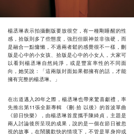
楊丞琳表示拍攝刪版要放很空，有一種剛睡醒的性
感，拾版則多了些態度，強烈但眼神並非強硬，而
是融合一點慵懶，不過兩者鬆的感覺很不一樣，刪
版是心中的小女孩、拾版是心中的小女人，大家可
以看到楊丞琳自然純淨，或是豐富率性的不同面
向，她笑說：「這兩版封面如果都擁有的話，才能
擁有完整的楊丞琳。」
在出道邁入20年之際，楊丞琳也帶來驚喜獻禮，率
先推出第11張全新專輯 《刪·拾 以後》的首波單曲
《節日快樂》，由楊丞琳首度攜手陳綺貞，主題是
兩人討論後所呈現的成果，說的是一個在節日被忽
視的故事，在鬧騰歡快的情境下，不管是單身抑或