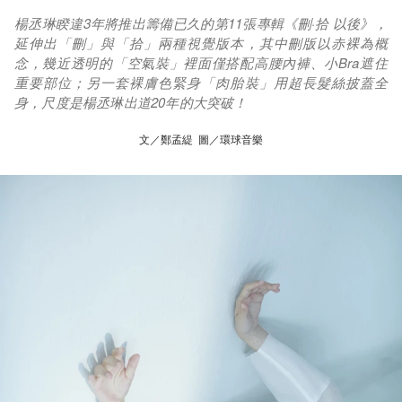
楊丞琳睽違3年將推出籌備已久的第11張專輯《刪·拾 以後》，
延伸出「刪」與「拾」兩種視覺版本，其中刪版以赤裸為概
念，幾近透明的「空氣裝」裡面僅搭配高腰內褲、小Bra遮住
重要部位；另一套裸膚色緊身「肉胎裝」用超長髮絲披蓋全
身，尺度是楊丞琳出道20年的大突破！
文／鄭孟緹 圖／環球音樂