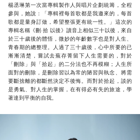
楊丞琳第一次當專輯製作人與唱片企劃統籌，全程
參與，她說：「專輯裡每首歌都是我邀來的，每首
歌都是量身訂做，希望整張更有統一性。」這次的
專輯名稱《刪·拾 以後》讀音上相似三十以後，來自
於三十歲後的體悟，微妙的年齡數字也是對人生、
青春期的總整理。人過了三十歲後，心中所要的已
漸漸清楚，嘗試去蕪存菁留下人生需要的，對於
「刪除」與「拾起」的二分法也不再模糊；人生所
面對的刪除，是刪除習以為常的陋習與執念、將需
要斷捨離的都斷然決定不後悔。而對於拾起，談的
是勇氣、對人生的掌握，在有得必有失的旅途，學
著達到平衡的自我。