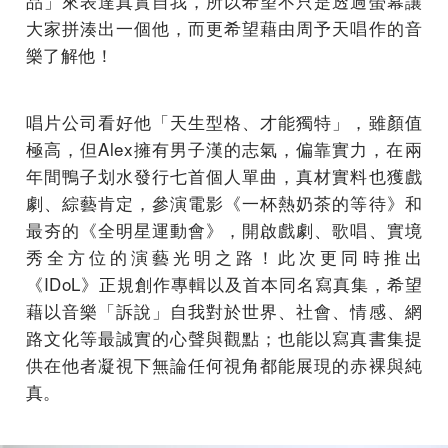
品」來表達真實自我，所以希望不只是透過螢幕讓
大家拼湊出一個他，而更希望藉由周予天唱作的音
樂了解他！
唱片公司看好他「天生型格、才能獨特」，雖顏值
極高，但Alex擁有男子漢的志氣，偏靠實力，在兩
年間鴨子划水發行七首個人單曲，真材實料也獲戲
劇、綜藝肯定，參演電影《一杯熱奶茶的等待》和
最夯的《全明星運動會》，開啟戲劇、歌唱、實境
秀全方位的演藝光明之路！此次更同時推出
《IDoL》正規創作專輯以及首本同名寫真集，希望
藉以音樂「訴說」自我對於世界、社會、情感、網
路文化等最誠實的心聲與觀點；也能以寫真書集提
供在他者凝視下無論任何視角都能展現的赤裸與純
真。