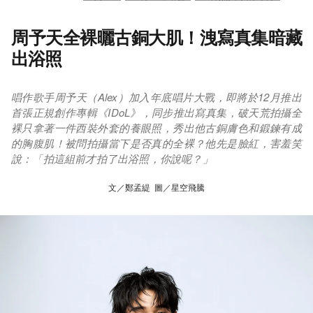
周予天全裸曬古銅大肌！洩寫真集暗藏
出浴照
唱作歌手周予天（Alex）加入年底唱片大戰，即將於12月推出
首張正規創作專輯《IDoL》，同步推出寫真集，破天荒拍攝全
裸只拿著一件西裝外套的養眼照，秀出他古銅膚色和鍛鍊有成
的胸腹肌！被問拍攝當下是否真的全裸？他先是臉紅，害羞笑
說：「拍這組前才拍了出浴照，你說呢？」
文／鄭孟緹 圖／星空飛騰