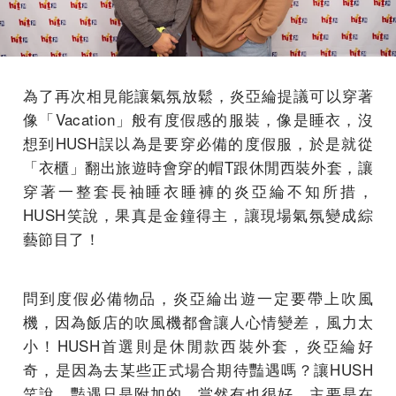
為了再次相見能讓氣氛放鬆，炎亞綸提議可以穿著
像「Vacation」般有度假感的服裝，像是睡衣，沒
想到HUSH誤以為是要穿必備的度假服，於是就從
「衣櫃」翻出旅遊時會穿的帽T跟休閒西裝外套，讓
穿著一整套長袖睡衣睡褲的炎亞綸不知所措，
HUSH笑說，果真是金鐘得主，讓現場氣氛變成綜
藝節目了！
問到度假必備物品，炎亞綸出遊一定要帶上吹風
機，因為飯店的吹風機都會讓人心情變差，風力太
小！HUSH首選則是休閒款西裝外套，炎亞綸好
奇，是因為去某些正式場合期待豔遇嗎？讓HUSH
笑說，豔遇只是附加的，當然有也很好，主要是在