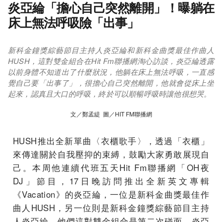
炎亞綸「擔心自己突然離開」！曝躺在
床上無法呼吸險「出事」
新科金鐘獎綜藝節目主持人炎亞綸和新科金曲獎最佳作曲人
HUSH，這對雙金組合在Hit Fm聯播網淘心訪談，炎亞綸透露
以前身體不知道出了什麼狀況，他躺在床上無法呼吸，一直感
覺自己要「出事了」，很擔心自己突然離開，他就會從床上坐
起來，認真且大口的呼吸，終於可以順暢呼吸時讓他很想哭。
文／鄭孟緹 圖／HIT FM聯播網
HUSH推出全新單曲〈衣櫃歌手〉，透過「衣櫃」
來傳達關於自我壓抑的束縛，鼓勵大家勇敢展現自
己。本周他連續代班五天Hit Fm聯播網「OH夜
DJ」節目，17日晚訪問推出全新英文專輯
《Vacation》的炎亞綸，一位是新科金曲獎最佳作
曲人HUSH，另一位則是新科金鐘獎綜藝節目主持
人炎亞綸，他們這對雙金組合是第二次碰面，炎亞