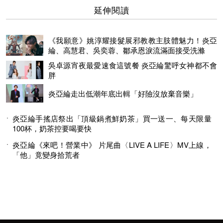
延伸閱讀
《我願意》姚淳耀接髮展邪教教主肢體魅力！炎亞
綸、高慧君、吳奕蓉、鄒承恩淚流滿面接受洗滌
吳卓源宵夜最愛速食這號餐 炎亞綸驚呼女神都不會
胖
炎亞綸走出低潮年底出輯「好險沒放棄音樂」
炎亞綸手搖店祭出「頂級鍋煮鮮奶茶」買一送一、每天限量
100杯，奶茶控要喝要快
炎亞綸《來吧！營業中》 片尾曲〈LIVE A LIFE〉MV上線，
「他」竟變身拾荒者