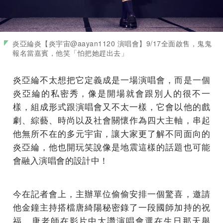
炎亞綸炎【炎宇宙@aayan1120 演唱會】9/17全面啟售，鬼鬼
報名當嘉賓，他笑「怕把她趕出去」
炎亞綸不太想把它定義成是一場演唱會，而是一個
炎亞綸的私密秀，像是開場就會跟別人的很不一
樣，組成形式跟演唱會又不太一樣，它會以他的戲
劇、綜藝、時尚以及社會關懷作為四大主軸，串起
他無所不在的多元宇宙，讓大家更了解不同面向的
炎亞綸，他也開玩笑說像是地震這樣的話題也可能
會融入演唱會的設計中！
今在記者會上，主辦單位偷偷安排一個驚喜，邀請
他金鐘主持搭檔唐綺陽秘密錄了一段國師加持的祝
福，唐老師在影片中大讚演唱會選在生日那天舉