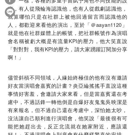
宙》一樣，各種的多重宇宙賦予角色不同技能的設
定，有人從飛輪海認識他，也有人從戲劇認識他，
就算哪怕只是在社群上被他回過留言而認識他的
人，都歡迎來看他的演出，至於「＠aayan1120」
就是他在社群媒體上的帳號，把社群帳號作為演唱
會名稱被虧大概是有流量KPI的壓力，他大笑直說
「對對對，我有KPI的壓力，請大家踴躍訂閱加分享
啊！」
儘管斜槓不同領域，人緣始終極佳的他有沒有邀請
好友當演唱會嘉賓的計畫？炎亞綸搖搖手直說這種
事情好害羞，會邀請大家來看，但是當嘉賓還在考
慮中，不過話鋒一轉他倒是自爆好友鬼鬼吳映潔是
有來報名，但不過自己還在考慮中，深怕她太吵，
沒法讓自己順利進行演唱會，他笑說「最後很有可
能把她趕出去，反正北流就在她家附近，應該還
好！」不過演唱會上到底會有什麼樣驚喜的安排，