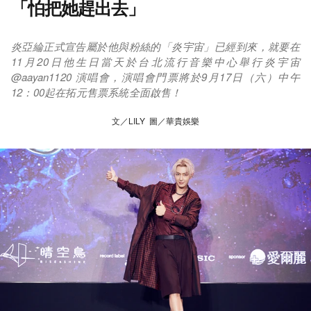
「怕把她趕出去」
炎亞綸正式宣告屬於他與粉絲的「炎宇宙」已經到來，就要在
11月20日他生日當天於台北流行音樂中心舉行炎宇宙
@aayan1120 演唱會，演唱會門票將於9月17日（六）中午
12：00起在拓元售票系統全面啟售！
文／LILY 圖／華貴娛樂