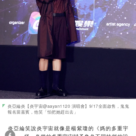
炎亞綸炎【炎宇宙@aayan1120 演唱會】9/17全面啟售，鬼鬼
報名當嘉賓，他笑「怕把她趕出去」
炎亞綸笑說炎宇宙就像是楊紫瓊的《媽的多重宇