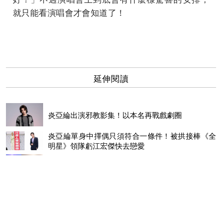
就只能看演唱會才會知道了！
延伸閱讀
炎亞綸出演邪教影集！以本名再戰戲劇圈
炎亞綸單身中擇偶只須符合一條件！被拱接棒《全
明星》領隊虧江宏傑快去戀愛
炎亞綸跨年連續上工20小時不喊累！搶先預告新動
向
《嗨！營業中》鬼鬼升格店長！炎亞綸直言「有點忐忑」
炎亞綸《來吧！營業中》 片尾曲〈LIVE A LIFE〉MV上線，
「他」竟變身拾荒者