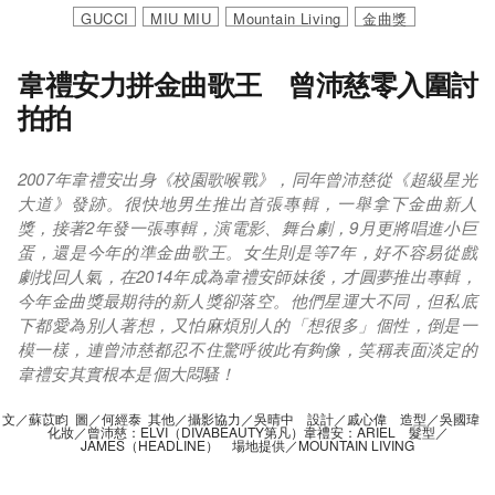
GUCCI
MIU MIU
Mountain Living
金曲獎
韋禮安力拼金曲歌王 曾沛慈零入圍討
拍拍
2007年韋禮安出身《校園歌喉戰》，同年曾沛慈從《超級星光
大道》發跡。很快地男生推出首張專輯，一舉拿下金曲新人
獎，接著2年發一張專輯，演電影、舞台劇，9月更將唱進小巨
蛋，還是今年的準金曲歌王。女生則是等7年，好不容易從戲
劇找回人氣，在2014年成為韋禮安師妹後，才圓夢推出專輯，
今年金曲獎最期待的新人獎卻落空。他們星運大不同，但私底
下都愛為別人著想，又怕麻煩別人的「想很多」個性，倒是一
模一樣，連曾沛慈都忍不住驚呼彼此有夠像，笑稱表面淡定的
韋禮安其實根本是個大悶騷！
文／蘇苡盷 圖／何經泰 其他／攝影協力／吳晴中 設計／戚心偉 造型／吳國瑋
化妝／曾沛慈：ELVI（DIVABEAUTY第凡）韋禮安：ARIEL 髮型／
JAMES（HEADLINE） 場地提供／MOUNTAIN LIVING