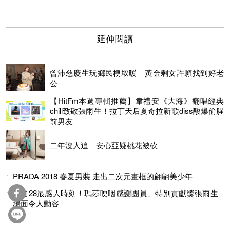
延伸閱讀
曾沛慈慶生玩鄉民梗取暖 黃金剩女許願找到好老
公
【HitFm本週專輯推薦】韋禮安《大海》翻唱經典
chill致敬張雨生！拉丁天后夏奇拉新歌diss酸爆偷腥
前男友
二年沒人追 安心亞疑桃花被砍
PRADA 2018 春夏男裝 走出二次元畫框的翩翩美少年
金曲28最感人時刻！瑪莎哽咽感謝團員、特別貢獻獎張雨生
場面令人動容