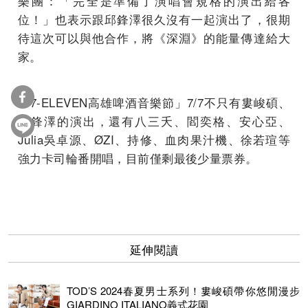
樂團：「完全是準備了演唱會規格的演出給各
位！」也表示跟邱鋒澤很久沒有一起演出了，很期
待這次可以與他合作，將《深淵》的能量傳達給大
家。
「7-ELEVEN高雄啤酒音樂節」7/7不只有婁峻碩、
邱鋒澤的演出，還有八三夭、閻奕格、安心亞、
Julia吳卓源、ØZI、持修、血肉果汁機、徐若瑄等
強力卡司輪番開唱，目前僅剩最後少量票券。
延伸閱讀
TOD’S 2024春夏男士系列！婁峻碩帶你悠閒漫步
GIARDINO ITALIANO義式花園