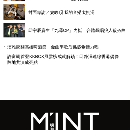
封面專訪／婁峻碩 我的音樂太飢渴
邱宇辰慶生「九澤CP」力挺 合體飆唱狼人殺夯曲
泫雅辣翻高雄啤酒節 金曲準歌后孫盛希接力唱
許富凱首登KKBOX風雲榜成就解鎖！邱鋒澤連線香港偶像
跨地共演成亮點