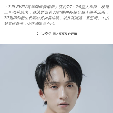
「7-ELEVEN高雄啤酒音樂節」將於7/7～7/9盛大舉辦，睽違
三年強勢歸來，邀請到超過30組國內外知名藝人輪番開唱，
7/7邀請到新生代嘻哈男神婁峻碩，以及其團體「五堅情」中的
好友邱鋒澤，令粉絲驚喜不已。
文／林奕雯 圖／寬寬整合行銷