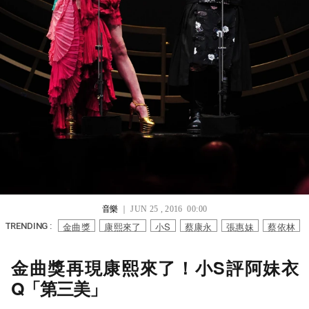
音樂
｜ JUN 25 , 2016 00:00
金曲獎
康熙來了
小S
蔡康永
張惠妹
蔡依林
TRENDING :
金曲獎再現康熙來了！小S評阿妹衣
Q「第三美」