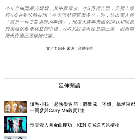
今年金曲獎星光熠熠，其中蔡康永、小S再度合體，典禮上爆
料小S在受訪時被問「今天怎麼穿這麼多？」時，語出驚人答
「露是一件非常過時的事情」，現場大露事業線的阿妹和開衩
秀美腿的蔡依林立刻中槍，小S又說張惠妹是第三美，因為前
兩美寶座已經被她佔據。
文／李宛臻 來源／台視提供
延伸閱讀
讓毛小孩一起快樂過節！蕭敬騰、呸姐、楊丞琳都
一同參與Carry Me義賣T恤
玖壹壹入圍金曲慶功 KEN-G省送爸爸禮物