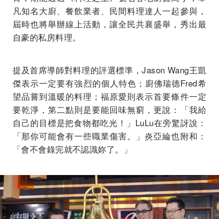
凡知名大廚、餐飲業者、民間料理達人一起參與，
屆時也將舉辦線上活動，讓全民共襄盛舉，秀出最
自豪的私房料理。
提及首席導師對料理的評選標準，Jason Wang王凱
傑表示一定要有強烈的個人特色；廚佛瑞德Fred希
望品嘗到溫暖的料理；福原愛則表示首要條件一定
要乾淨，第二點則是要能回味無窮，更說：「我給
自己的目標是把食物都吃光！」LuLu在旁驚訝說：
「那你可能會有一些職業傷害。」炎亞綸也附和：
「會不會錄完就不認識妳了。」