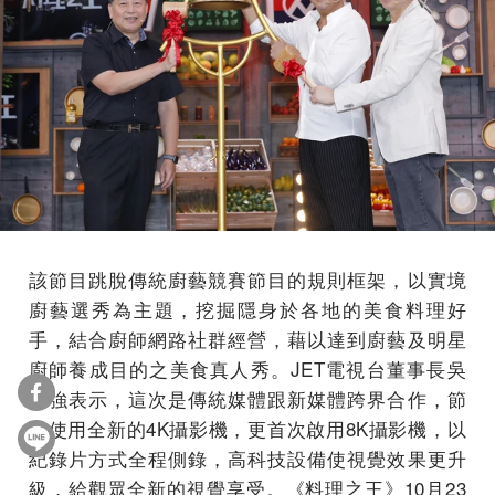
該節目跳脫傳統廚藝競賽節目的規則框架，以實境
廚藝選秀為主題，挖掘隱身於各地的美食料理好
手，結合廚師網路社群經營，藉以達到廚藝及明星
廚師養成目的之美食真人秀。JET電視台董事長吳
健強表示，這次是傳統媒體跟新媒體跨界合作，節
目使用全新的4K攝影機，更首次啟用8K攝影機，以
紀錄片方式全程側錄，高科技設備使視覺效果更升
級，給觀眾全新的視覺享受。《料理之王》10月23