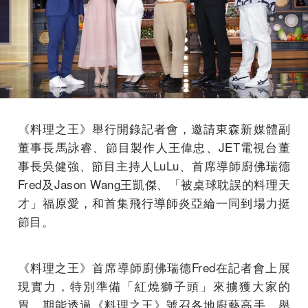
《料理之王》舉行開錄記者會，邀請東森新媒體副
董事長馬詠睿、節目製作人王偉忠、JET電視台董
事長吳健強、節目主持人LuLu、首席導師廚佛瑞德
Fred及Jason Wang王凱傑、「被桌球耽誤的料理天
才」福原愛，和首集飛行導師炎亞綸一同到場力挺
節目。
《料理之王》首席導師廚佛瑞德Fred在記者會上展
現實力，特別準備「紅燒獅子頭」來擄獲大家的
胃，期能透過《料理之王》號召各地廚藝高手，舉