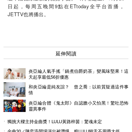
日起，每周五晚間9點在ETtoday全平台首播，
JETTV也將播出。
延伸閱讀
炎亞綸人氣手搖「鍋煮伯爵奶茶」變風味堅果！這
天起享最低56折優惠
和炎亞綸是純友誼？ 曾之喬：以前質疑過這件事
情
炎亞綸合體《鬼太郎》自認膽小又怕黑！驚吐恐怖
靈異事件
獨挑大樑主持金曲獎！LULU黃路梓茵：驚魂未定
金曲30／陳奕迅開場演出被讚爆 糗LULU饒舌不用蹲太低