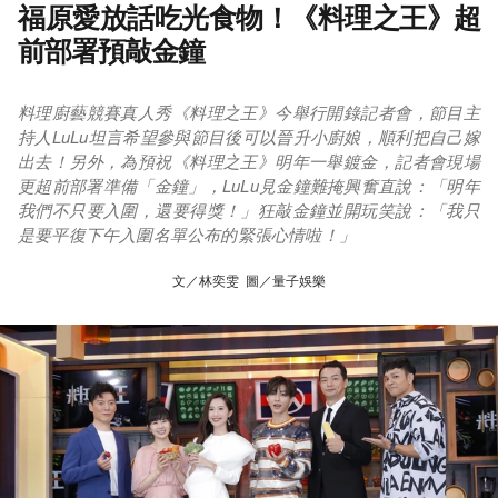
福原愛放話吃光食物！《料理之王》超
前部署預敲金鐘
料理廚藝競賽真人秀《料理之王》今舉行開錄記者會，節目主
持人LuLu坦言希望參與節目後可以晉升小廚娘，順利把自己嫁
出去！另外，為預祝《料理之王》明年一舉鍍金，記者會現場
更超前部署準備「金鐘」，LuLu見金鐘難掩興奮直說：「明年
我們不只要入圍，還要得獎！」狂敲金鐘並開玩笑說：「我只
是要平復下午入圍名單公布的緊張心情啦！」
文／林奕雯 圖／量子娛樂