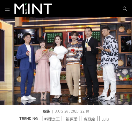
綜藝
｜ AUG 26 , 2020 22:10
料理之王
福原愛
炎亞綸
Lulu
TRENDING :