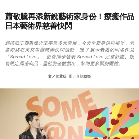
蕭敬騰再添新銳藝術家身份！療癒作品
日本藝術界慈善快閃
斜槓歌王蕭敬騰近來事業多元發展，今天全新身份再曝光，老
蕭即將在東京舉辦慈善快閃活動，除了展示老蕭的同名作品
「Spread Love」，更會同步發表 Spread Love 完整計畫、販
售限定周邊商品，盈餘將全數捐出，幫助更多弱勢團體。
文／鄭孟緹 圖／喜鵲娛樂