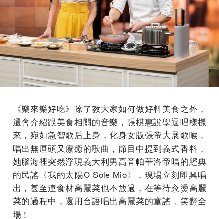
《樂來樂好吃》除了教大家如何做好料美食之外，
還會介紹跟美食相關的音樂，張棋惠說學逗唱樣樣
來，宛如急智歌后上身，化身女版張帝大展歌喉，
唱出無厘頭又療癒的歌曲，節目中提到義式香料，
她腦海裡突然浮現義大利男高音帕華洛帝唱的經典
的民謠〈我的太陽O Sole Mio〉，現場立刻即興唱
出，甚至連食材高麗菜也不放過，在等待汆燙高麗
菜的過程中，還用台語唱出高麗菜的童謠，笑翻全
場！