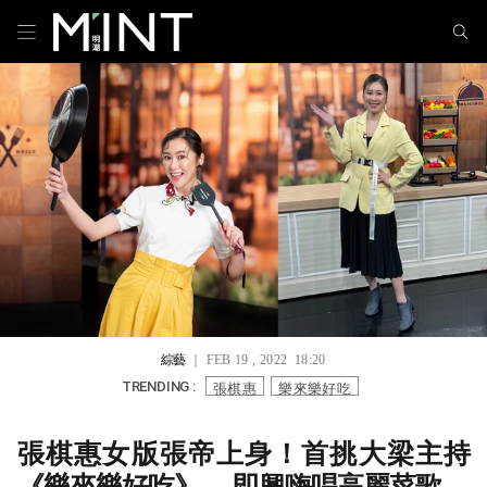
綜藝
｜ FEB 19 , 2022 18:20
張棋惠
樂來樂好吃
TRENDING :
張棋惠女版張帝上身！首挑大梁主持
《樂來樂好吃》 即興嗨唱高麗菜歌