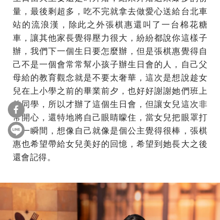
量，最後剩超多，吃不完就拿去做愛心送給台北車
站的流浪漢，除此之外張棋惠還叫了一台棉花糖
車，讓其他家長覺得壓力很大，紛紛都說你這樣子
辦，我們下一個生日要怎麼辦，但是張棋惠覺得自
己不是一個會常常幫小孩子辦生日會的人，自己父
母給的教育觀念就是不要太奢華，這次是想說趁女
兒在上小學之前的畢業前夕，也好好謝謝她們班上
的同學，所以才辦了這個生日會，但讓女兒這次非
常開心，還特地將自己眼睛矇住，當女兒把眼罩打
開一瞬間，想像自己就像是個公主覺得很棒，張棋
惠也希望帶給女兒美好的回憶，希望到她長大之後
還會記得。