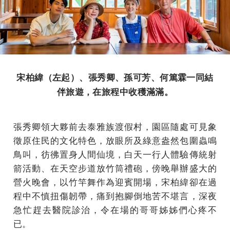
宋柏緯（左起）、張秀卿、孫可芳、何篤霖一同結
伴旅遊，在旅程中收穫滿滿。
張秀卿領大夥前去泰雅族渡假村，園區隨處可見象
徵原住民的文化特色，放眼所及綠意盎然包圍蟲鳴
鳥叫，彷彿置身人間仙境，白天一行人體驗傳統射
箭活動、在天空步道放竹筒禮砲，傍晚舉辦盛大的
營火晚會，以竹竿舞作為迎賓開場，宋柏緯卻在過
程中不慎扭傷韌帶，痛到抱腳倒地苦不堪言，深夜
急忙趕去醫院診治，令在場的哥哥姊姊們心疼不
已。