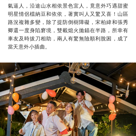
氣逼人，沿途山水相依景色宜人，竟意外巧遇甜蜜
明星情侶檔納豆和依依，著實叫人又驚又喜！山區
路況複雜多變，除了提防倒樹障礙，宋柏緯和張秀
卿還一度身陷窘境，雙載熄火拋錨在半路，所幸有
車友及時拔刀相助，兩人有驚無險順利脫困，成了
當天意外小插曲。