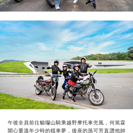
午後全員前往貓囒山騎乘越野摩托車兜風，何篤霖
開心重溫年少時的檔車夢，後座的孫可芳直讚他帥