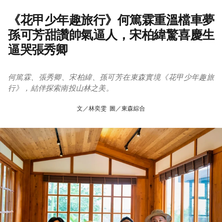
《花甲少年趣旅行》何篤霖重溫檔車夢
孫可芳甜讚帥氣逼人，宋柏緯驚喜慶生
逼哭張秀卿
何篤霖、張秀卿、宋柏緯、孫可芳在東森實境《花甲少年趣旅
行》，結伴探索南投山林之美。
文／林奕雯 圖／東森綜合