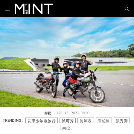
綜藝
｜ JUL 13 , 2023 00:00
花甲少年趣旅行
孫可芳
何篤霖
宋柏緯
張秀卿
TRENDING :
南投