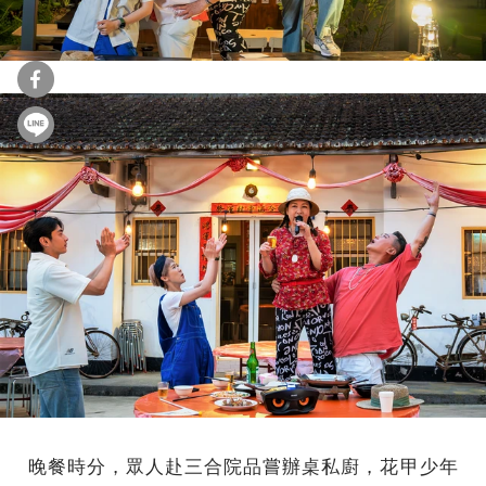
晚餐時分，眾人赴三合院品嘗辦桌私廚，花甲少年