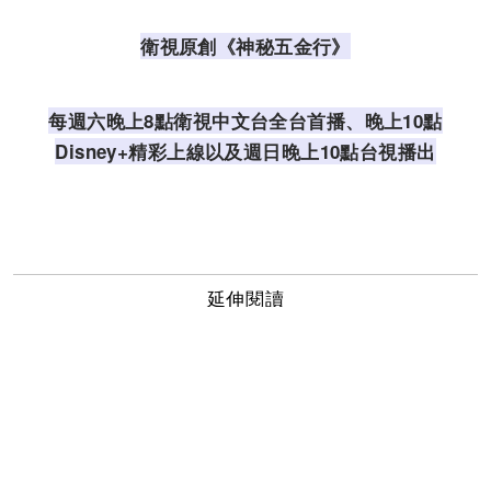
衛視原創《神秘五金行》
每週六晚上8點衛視中文台全台首播、晚上10點
Disney+精彩上線以及週日晚上10點台視播出
延伸閱讀
《省省吧！我家富貴發》方志友、曾莞婷因兒女結
緣！ 透露「媽媽友」功能：互相抱怨老公
美到醉！學曾莞婷耶誕、跨年這樣穿，3種風格都可
以辣到起飛
《神秘五金行》麵攤開張！AKIRA甜蜜分享愛妻林