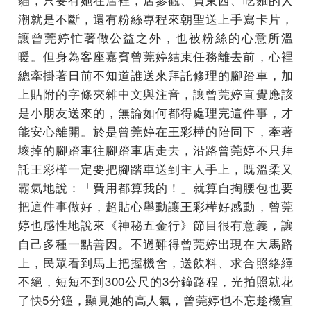
潮就是不斷，還有粉絲專程來朝聖送上手寫卡片，
讓曾莞婷忙著做公益之外，也被粉絲的心意所溫
暖。但身為客座嘉賓曾莞婷結束任務離去前，心裡
總牽掛著日前不知道誰送來拜託修理的腳踏車，加
上貼附的字條夾雜中文與注音，讓曾莞婷直覺應該
是小朋友送來的，無論如何都得處理完這件事，才
能安心離開。於是曾莞婷在王彩樺的陪同下，牽著
壞掉的腳踏車往腳踏車店走去，沿路曾莞婷不只拜
託王彩樺一定要把腳踏車送到主人手上，既溫柔又
霸氣地說：「費用都算我的！」就算自掏腰包也要
把這件事做好，超貼心舉動讓王彩樺好感動，曾莞
婷也感性地說來《神秘五金行》節目很有意義，讓
自己多種一點善因。不過難得曾莞婷出現在大馬路
上，民眾看到馬上把握機會，送飲料、求合照絡繹
不絕，短短不到300公尺的3分鐘路程，光拍照就花
了快5分鐘，顯見她的高人氣，曾莞婷也不忘趁機宣