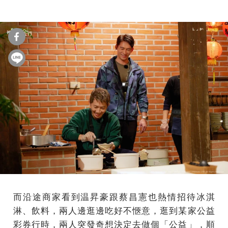
而沿途商家看到温昇豪跟蔡昌憲也熱情招待冰淇
淋、飲料，兩人邊逛邊吃好不愜意，逛到某家公益
彩券行時，兩人突發奇想決定去做個「公益」，順