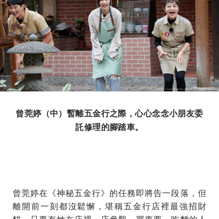
曾莞婷（中）暫離五金行之際，心心念念小朋友委
託修理的腳踏車。
曾莞婷在《神秘五金行》的任務即將告一段落，但
離開前一刻都沒鬆懈，堪稱五金行店裡最強招財
貓，只要有她在店裡，店參觀、買東西、吃麵的人