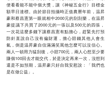
便看看能不能中個大獎，讓《神秘五金行》目標金
額早日達標。由於節目拍攝時正值農曆年前，温昇
豪和蔡昌憲第一眼就相中2000元的刮刮樂，在温昇
豪提議下共買了2000元的一張以及500元的四張，
一次花這麼多錢下讓蔡昌憲有點擔心，趕緊先打預
防針直說自己沒有偏財運，擔心賠錢其他人會生
氣，倒是温昇豪自信滿滿笑罵他怎麼可以沒信心。
兩人一頓用力猛刮後，小賠700元，兩人心想至少要
賺個100回去才能交代，於是決定再來一次，沒想到
還是不如預期，温昇豪只好自我安慰說：「我們也
是在做公益」。