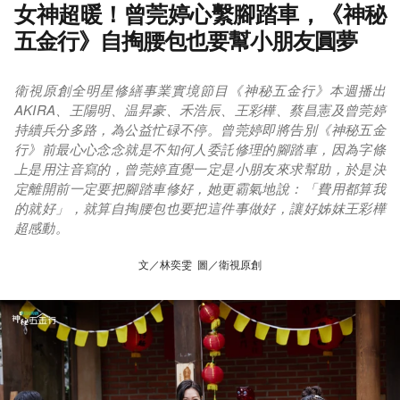
女神超暖！曾莞婷心繫腳踏車，《神秘
五金行》自掏腰包也要幫小朋友圓夢
衛視原創全明星修繕事業實境節目《神秘五金行》本週播出
AKIRA、王陽明、温昇豪、禾浩辰、王彩樺、蔡昌憲及曾莞婷
持續兵分多路，為公益忙碌不停。曾莞婷即將告別《神秘五金
行》前最心心念念就是不知何人委託修理的腳踏車，因為字條
上是用注音寫的，曾莞婷直覺一定是小朋友來求幫助，於是決
定離開前一定要把腳踏車修好，她更霸氣地說：「費用都算我
的就好」，就算自掏腰包也要把這件事做好，讓好姊妺王彩樺
超感動。
文／林奕雯 圖／衛視原創