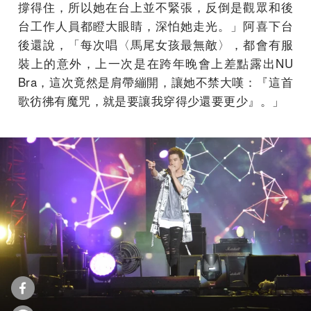
撐得住，所以她在台上並不緊張，反倒是觀眾和後
台工作人員都瞪大眼睛，深怕她走光。」阿喜下台
後還說，「每次唱〈馬尾女孩最無敵〉，都會有服
裝上的意外，上一次是在跨年晚會上差點露出NU
Bra，這次竟然是肩帶繃開，讓她不禁大嘆：『這首
歌彷彿有魔咒，就是要讓我穿得少還要更少』。」