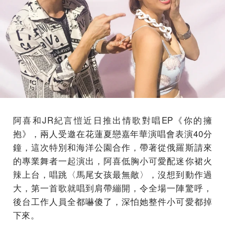
阿喜和JR紀言愷近日推出情歌對唱EP《你的擁
抱》，兩人受邀在花蓮夏戀嘉年華演唱會表演40分
鐘，這次特別和海洋公園合作，帶著從俄羅斯請來
的專業舞者一起演出，阿喜低胸小可愛配迷你裙火
辣上台，唱跳〈馬尾女孩最無敵〉，沒想到動作過
大，第一首歌就唱到肩帶繃開，令全場一陣驚呼，
後台工作人員全都嚇傻了，深怕她整件小可愛都掉
下來。