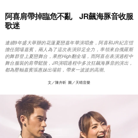
阿喜肩帶掉臨危不亂 JR飆海豚音收服
歌迷
連續9年盛大舉辦的花蓮夏戀嘉年華演唱會，阿喜和JR紀言愷
擔任開場嘉賓，兩人為了這次表演卯足全力，率領來自俄羅斯
的舞群登上夏戀舞台，果然High翻全場，而阿喜在表演過程中
舞台服裝的肩帶鬆脫，JR演唱過程中多次狂飆海豚音的演出，
都為壓軸嘉賓張惠妹出場前，帶來一波波的高潮。
文／陳卉昕 圖／天晴音樂