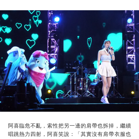
阿喜臨危不亂，索性把另一邊的肩帶也拆掉，繼續
唱跳熱力四射，阿喜笑說：「其實沒有肩帶衣服也