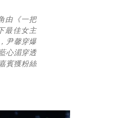
角由《一把
下最佳女主
，尹馨穿爆
藍心湄穿透
演嘉賓獲粉絲