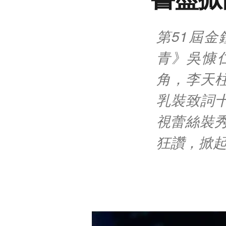
第51屆
青》吳慷
角，李天
乳裝致詞
視蕾絲裝秀
狂讚，掀