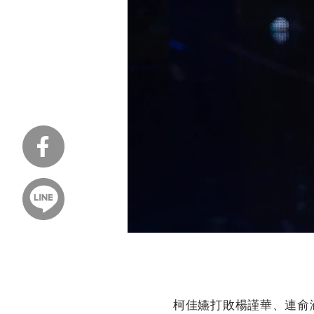
柯佳嬿打敗楊謹華、連俞