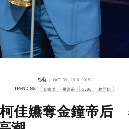
綜藝
｜ OCT 09 , 2016 00:30
TRENDING :
金鐘獎
畢書盡
5566
賴雅妍
柯佳嬿奪金鐘帝后 5
高潮