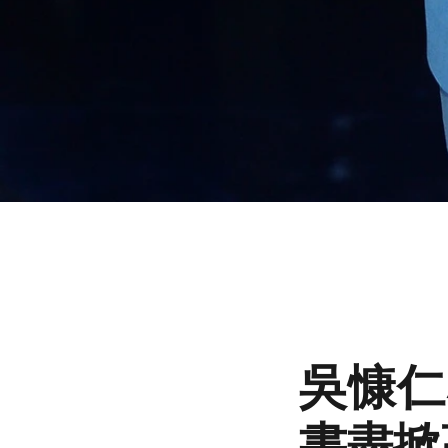
吳慷仁
書盡掀