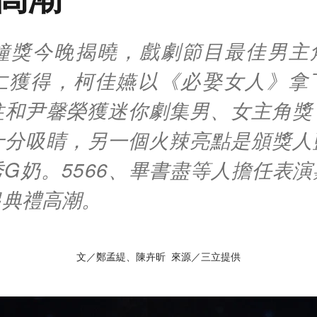
金鐘獎今晚揭曉，戲劇節目最佳男主
仁獲得，柯佳嬿以《必娶女人》拿
柱和尹馨榮獲迷你劇集男、女主角獎
十分吸睛，另一個火辣亮點是頒獎人
G奶。5566、畢書盡等人擔任表
起典禮高潮。
文／鄭孟緹、陳卉昕 來源／三立提供