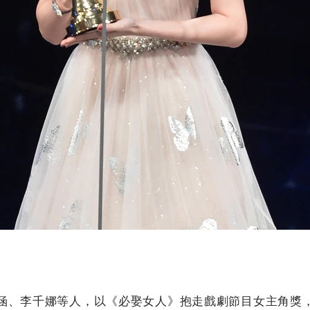
涵、李千娜等人，以《必娶女人》抱走戲劇節目女主角獎