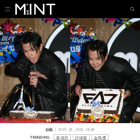
綜藝
｜ NOV 28 , 2016 18:00
黃鴻升
許瑋甯
金馬獎
TRENDING :