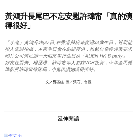
黃鴻升長尾巴不忘安慰許瑋甯「真的演
得很好」
「小鬼」黃鴻升昨(27日)在香港與粉絲度過33歲生日，近期他
投入電影拍攝，本來生日會在劇組度過，粉絲自發性連署要求
唱片公司幫忙請一天假來舉行生日趴「ALiEN HK B-party」，
好友任賢齊、楊丞琳、許瑋甯等人都錄VCR祝賀，今年金馬獎
準影后許瑋甯雖落馬，小鬼仍讚她演得很好。
文／鄭孟緹 圖／滾石、台視
延伸閱讀