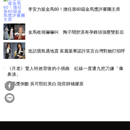
李安力挺金馬60！擔任第60屆金馬獎評審團主席
金馬收視嚇嚇叫 陶子鬧舒淇有孕鋒頭強壓雙影后
造訪寶島遇地震 茱麗葉畢諾許笑言台灣對她打招呼
《月老》驚人特效背後的小插曲 紅線一度遭九把刀嫌「像
鼻涕」
金馬獎倒數 吳可熙狂美白 陸弈靜補膠原