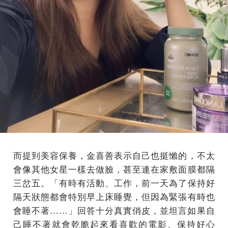
而提到美容保養，金喜善表示自己也挺懶的，不太
會像其他女星一樣去做臉，甚至連在家敷面膜都隔
三岔五。「有時有活動、工作，前一天為了保持好
隔天狀態都會特別早上床睡覺，但因為緊張有時也
會睡不著……」回答十分真實俏皮，並坦言如果自
己睡不著就會乾脆起來看喜歡的電影、保持好心