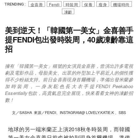
金喜善
Fendi
時裝周
保養
瘦身
機場時尚
TRENDING :
凍齡
美到逆天！「韓國第一美女」金喜善手
提FENDI包出發時裝周，40歲凍齡靠這
招
擁有「韓國第一美女」稱號的女演員金喜善，曾演出許多電視
劇及電影作品，母胎美女、出眾的外型加上平易近人的個性獲
得不少粉絲支持。前日金喜善現身首爾機場，準備出發米蘭參
加時裝周，一身灰駝色長大衣手提FENDI Peekaboo
Essentially包款，高貴氣息完全展現，快來看看女神的凍齡招
數！
文／SASHA 來源／FENDI、INSTAGRAM@ LOVELY.KATIE.K 、SBS
地球的另一端米蘭正上演2018秋冬時裝周，而韓國
第一美女金喜善日前也被拍到現身首爾機場，準備