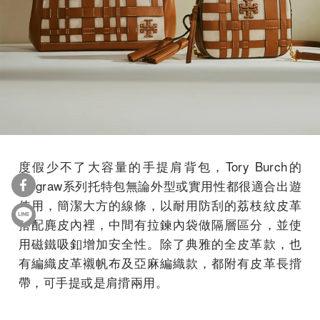
度假少不了大容量的手提肩背包，Tory Burch的
Mcgraw系列托特包無論外型或實用性都很適合出遊
使用，簡潔大方的線條，以耐用防刮的荔枝紋皮革
搭配麂皮內裡，中間有拉鍊內袋做隔層區分，並使
用磁鐵吸釦增加安全性。除了典雅的全皮革款，也
有編織皮革襯帆布及亞麻編織款，都附有皮革長揹
帶，可手提或是肩揹兩用。