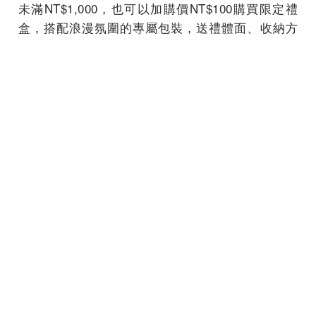
未滿NT$1,000，也可以加購價NT$100購買限定禮
盒，搭配浪漫氛圍的專屬包裝，送禮體面、收納方
便，即使是單身女性朋友也可以買來送給自己作為
專屬的「單身情人節」禮物！禮盒包裝數量有限，
送完為止。詳細資訊可見