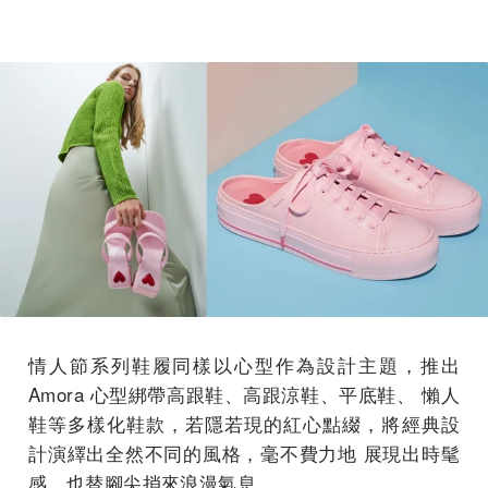
情人節系列鞋履同樣以心型作為設計主題，推出
Amora 心型綁帶高跟鞋、高跟涼鞋、平底鞋、 懶人
鞋等多樣化鞋款，若隱若現的紅心點綴，將經典設
計演繹出全然不同的風格，毫不費力地 展現出時髦
感，也替腳尖捎來浪漫氣息。