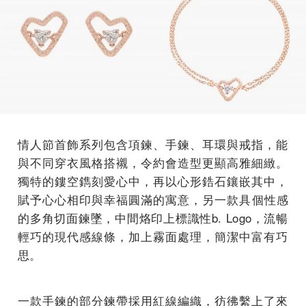
情人節首飾系列包含項鍊、手鍊、耳環與戒指，
能
與不同穿衣風格搭襯，令約會造型更顯高雅細緻。
獨特的鏤空鐫刻愛心中，再以心形鋯石鑲嵌其中，
賦予心心相印與幸福圓滿的寓意，另一款具個性感
的多角切面鍊墜，
中間烙印上標識性b. Logo，流暢
輕巧的現代感線條，加上霧面處理，
簡潔中富有巧
思。
一款手鍊的部分鍊帶採用紅線編織，
彷彿繫上了來