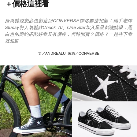
＋價格這裡看
身為鞋控想必也對這回CONVERSE聯名無法招架！攜手潮牌
Stüssy將人氣鞋款Chuck 70、One Star加入星星刺繡點綴，黑
白色的簡約搭配好看又有個性，何時開賣？價格？一起往下看
就知道
文／ANDREALU 來源／CONVERSE