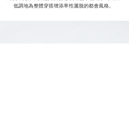
低調地為整體穿搭增添率性灑脫的都會風格。
顏值超高的閨密包！CHARLES & KEITH推超Q迷你包組