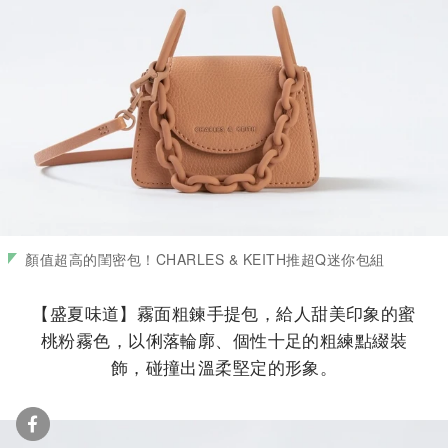
顏值超高的閨密包！CHARLES & KEITH推超Q迷你包組
【盛夏味道】霧面粗鍊手提包，給人甜美印象的蜜
桃粉霧色，以俐落輪廓、個性十足的粗練點綴裝
飾，碰撞出溫柔堅定的形象。