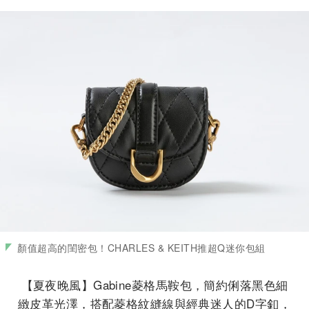
顏值超高的閨密包！CHARLES & KEITH推超Q迷你包組
【夏夜晚風】Gabine菱格馬鞍包，簡約俐落黑色細
緻皮革光澤，搭配菱格紋縫線與經典迷人的D字釦，