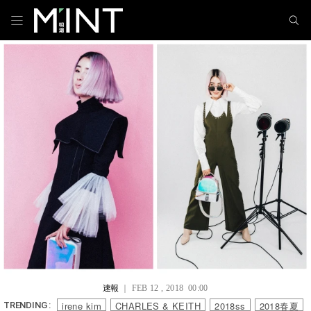
速報
｜ FEB 12 , 2018 00:00
irene kim
CHARLES & KEITH
2018ss
2018春夏
TRENDING :