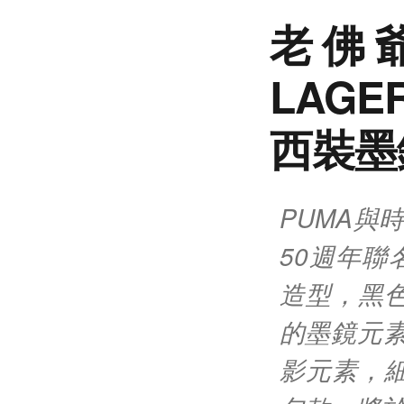
老佛爺
LAG
西裝墨
PUMA與時尚
50週年
造型，黑
的墨鏡元素
影元素，