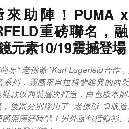
來助陣！PUMA x 
ERFELD重磅聯名，
鏡元素10/19震撼登場
界“ 老佛爺 ”Karl Lagerfeld合作
聯名系列，靈感來自拉格斐經典的西裝
色鞋款以西裝層次打造，白色版本則
，後跟分別採用了“ 老佛爺 ”Q版
細節滿滿好時髦！另外還包括帽衫、