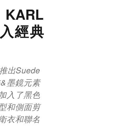
KARL
融入經典
，推出Suede
&墨鏡元素
加入了黑色
造型和側面剪
衛衣和聯名