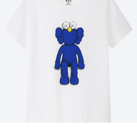
終於等到買的起的KAWS！UNIQLO×KAWS新系列Summer上線