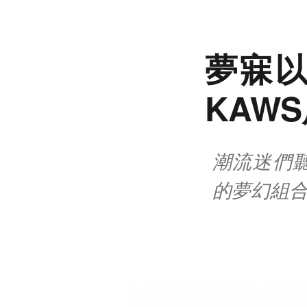
夢寐以
KAW
潮流迷們聽
的夢幻組