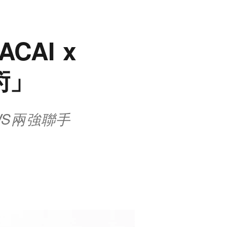
AI x
術」
WS兩強聯手