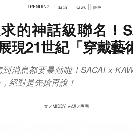
TRENDING :
Sacai
Kaws
團團
求的神話級聯名！SAC
S展現21世紀「穿戴藝
到消息都要暴動啦！SACAI x KA
合，絕對是先搶再說！
文／MIDDY 來源／團團