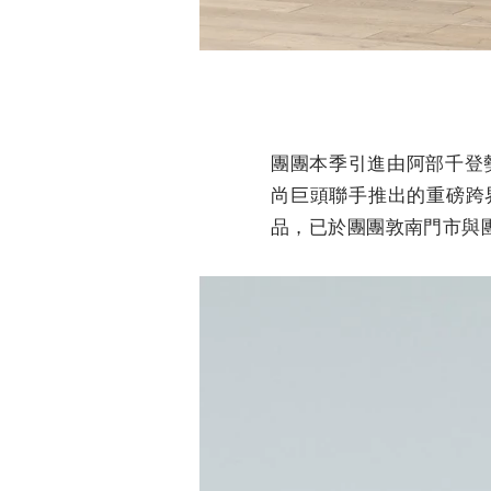
團團本季引進由阿部千登勢（
尚巨頭聯手推出的重磅跨界
品，已於團團敦南門市與