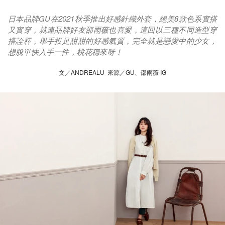
日本品牌GU在2021秋季推出好感針織外套，絕美8款色系實搭
又實穿，就連品牌好友邵雨薇也喜愛，這回以三種不同造型穿
搭詮釋，舉手投足甜甜的好感氣質，完全就是戀愛中的少女，
想脫單快入手一件，桃花穩來呀！
文／ANDREALU 來源／GU、邵雨薇 IG