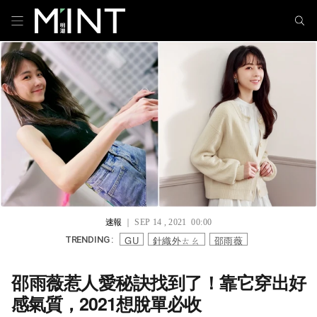
速報
｜ SEP 14 , 2021 00:00
GU
針織外ㄊㄠ
邵雨薇
TRENDING :
邵雨薇惹人愛秘訣找到了！靠它穿出好
感氣質，2021想脫單必收