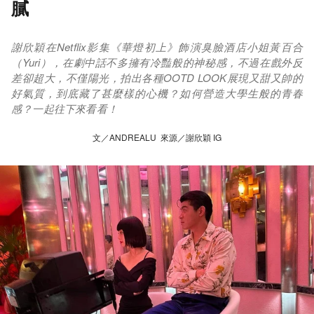
膩
謝欣穎在Netflix影集《華燈初上》飾演臭臉酒店小姐黃百合
（Yuri），在劇中話不多擁有冷豔般的神秘感，不過在戲外反
差卻超大，不僅陽光，拍出各種OOTD LOOK展現又甜又帥的
好氣質，到底藏了甚麼樣的心機？如何營造大學生般的青春
感？一起往下來看看！
文／ANDREALU 來源／謝欣穎 IG