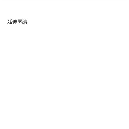
延伸閱讀
>>>
《華燈初上》酒店小姐賣曖昧！郭雪芙、劉品
言、謝欣穎、謝瓊煖搶客鬥心機
>>>
謝欣穎曝《華燈初上》兇手讓她「嚇一跳」！
誇男友王柏傑「好適合演牛郎」
延伸閱讀