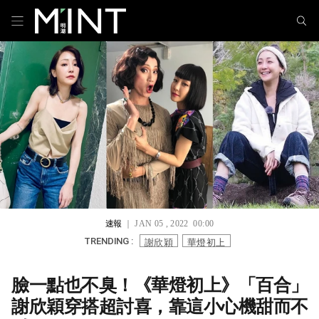
速報
｜ JAN 05 , 2022 00:00
謝欣穎
華燈初上
TRENDING :
臉一點也不臭！《華燈初上》「百合」
謝欣穎穿搭超討喜，靠這小心機甜而不