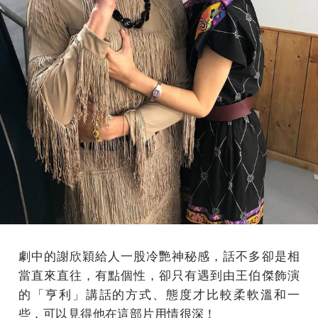
劇中的謝欣穎給人一股冷艷神秘感，話不多卻是相
當直來直往，有點個性，卻只有遇到由王伯傑飾演
的「亨利」講話的方式、態度才比較柔軟溫和一
些，可以見得他在這部片用情很深！