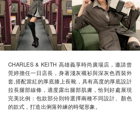
CHARLES & KEITH 高雄義享時尚廣場店，邀請曾
莞婷擔任一日店長，身著淺灰襯衫與深灰色西裝外
套,搭配當紅的厚底膝上長靴，具有高度的厚底設計
拉長腿部線條，適度露出腿部肌膚，恰到好處展現
完美比例：包款部分則特選擇兩種不同設計、顏色
的款式，打造出俐落幹練的時髦形象。