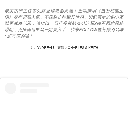
最美訓導主任曾莞婷登場港都高雄！近期飾演《機智校園生
活》擁有超高人氣，不僅裝扮時髦又性感，與紀言愷的劇中互
動更成為話題，這次以一日店長般的身分詮釋2種不同的風格
搭配，更推薦這單品一定要入手，快來FOLLOW曾莞婷的品味
~超有型的啦！
文／ANDREALU 來源／CHARLES & KEITH