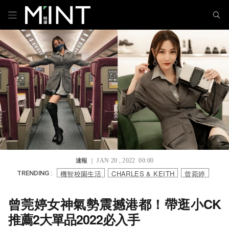
速報
｜ JAN 20 , 2022 00:00
機智校園生活
CHARLES & KEITH
曾菀婷
TRENDING :
曾莞婷女神氣勢震撼港都！帶逛小CK
推薦2大單品2022必入手