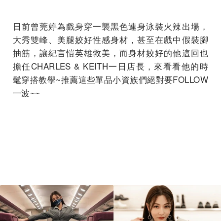
日前曾莞婷為戲身穿一襲黑色連身泳裝火辣出場，
大秀雙峰、美腿姣好性感身材，甚至在戲中假裝腳
抽筋，讓紀言愷英雄救美，而身材姣好的他這回也
擔任CHARLES & KEITH一日店長，來看看他的時
髦穿搭教學~推薦這些單品小資族們絕對要FOLLOW
一波~~