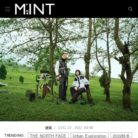
速報
｜ AUG 23 , 2022 00:00
THE NORTH FACE
Urban Exploration
2022秋冬
TRENDING :