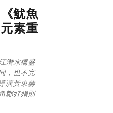
！《魷魚
典元素重
江潛水橋盛
同，也不完
》導演黃東赫
角鄭好娟則