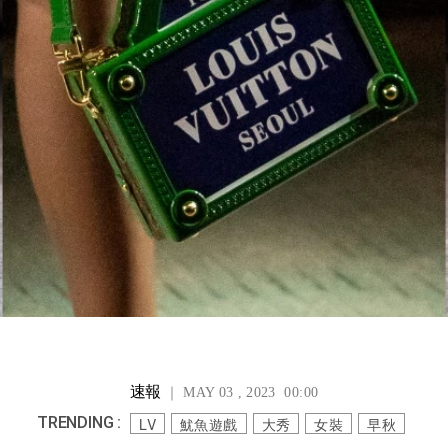
速報
｜ MAY 03 , 2023 00:00
TRENDING :
LV
魷魚遊戲
大秀
女裝
早秋