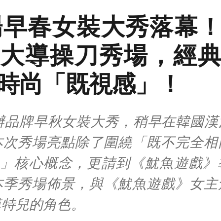
場早春女裝大秀落幕
大導操刀秀場，經
時尚「既視感」！
舉辦品牌早秋女裝大秀，稍早在韓國漢
本次秀場亮點除了圍繞「既不完全相
....」核心概念，更請到《魷魚遊戲
本季秀場佈景，與《魷魚遊戲》女主
模特兒的角色。