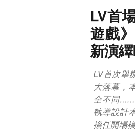
LV首
遊戲》
新演繹
LV首次
大落幕，
全不同..
執導設計
擔任開場