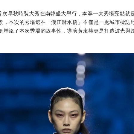
N 歷史上首次早秋時裝大秀在南韓盛大舉行，本季一大秀場亮點
景，本次的秀場選在「漢江潛水橋」不僅是一處城市標誌
更增添了本次秀場的故事性，導演黃東赫更是打造波光與