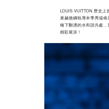
LOUIS VUITTO
東赫擔綱執導本季秀場佈
橋下翻湧的水和諧共處，
精彩展演！