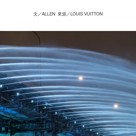
文／ALLEN 來源／LOUIS VUITTON