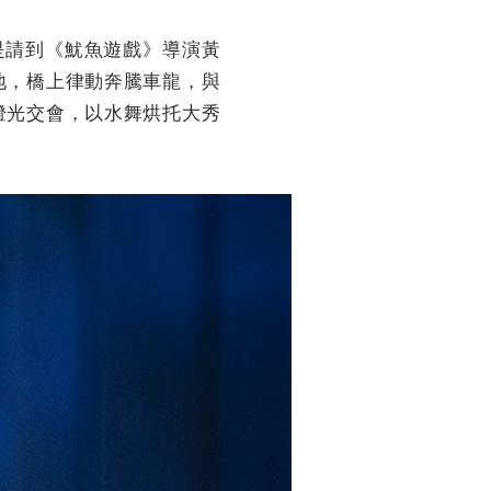
就是請到《魷魚遊戲》導演黃
地，橋上律動奔騰車龍，與
燈光交會，以水舞烘托大秀