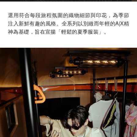
選用符合每段旅程氛圍的織物細節與印花，為季節
注入新鮮有趣的風格。全系列以別緻而年輕的A|X精
神為基礎，旨在宣揚「輕鬆的夏季服裝」。