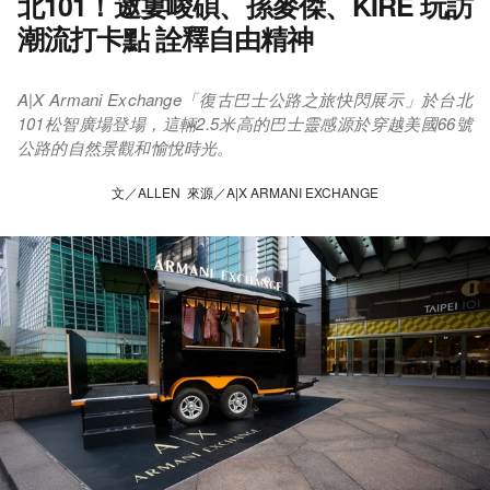
北101！邀婁峻碩、孫麥傑、KIRE 玩訪
潮流打卡點 詮釋自由精神
A|X Armani Exchange「復古巴士公路之旅快閃展示」於台北
101松智廣場登場，這輛2.5米高的巴士靈感源於穿越美國66號
公路的自然景觀和愉悅時光。
文／ALLEN 來源／A|X ARMANI EXCHANGE