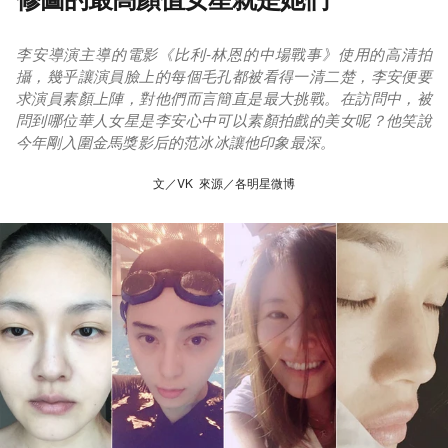
李安導演主導的電影《比利-林恩的中場戰事》使用的高清拍
攝，幾乎讓演員臉上的每個毛孔都被看得一清二楚，李安便要
求演員素顏上陣，對他們而言簡直是最大挑戰。在訪問中，被
問到哪位華人女星是李安心中可以素顏拍戲的美女呢？他笑說
今年剛入圍金馬獎影后的范冰冰讓他印象最深。
文／VK 來源／各明星微博