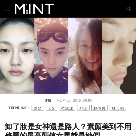
速報
｜ NOV 05 , 2016 00:00
素顏
大S
范冰冰
舒淇
林依晨
林心如
TRENDING :
卸了妝是女神還是路人？素顏美到不用
修圖的最高顏值女星就是她們