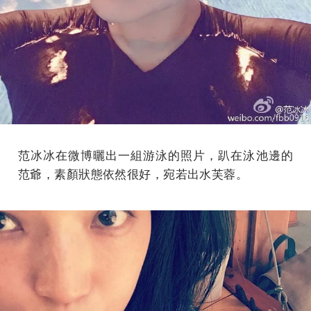
范冰冰在微博曬出一組游泳的照片，趴在泳池邊的
范爺，素顏狀態依然很好，宛若出水芙蓉。